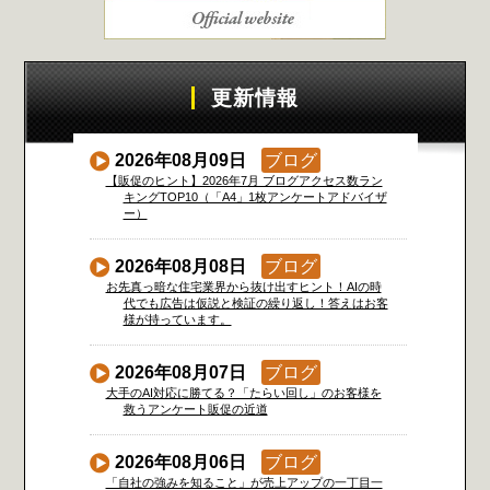
更新情報
2026年08月09日
ブログ
【販促のヒント】2026年7月 ブログアクセス数ラン
キングTOP10（「A4」1枚アンケートアドバイザ
ー）
2026年08月08日
ブログ
お先真っ暗な住宅業界から抜け出すヒント！AIの時
代でも広告は仮説と検証の繰り返し！答えはお客
様が持っています。
2026年08月07日
ブログ
大手のAI対応に勝てる？「たらい回し」のお客様を
救うアンケート販促の近道
2026年08月06日
ブログ
「自社の強みを知ること」が売上アップの一丁目一