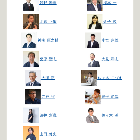
浅野 雅義
振本 一
比嘉 正敏
金子 綾
神南 臣之輔
小宮 康義
桑原 聖志
大見 和志
大澤 正
佐々木 こづえ
寺戸 守
豊平 尚哉
綿井 彩織
佐々木 渉
山田 修史