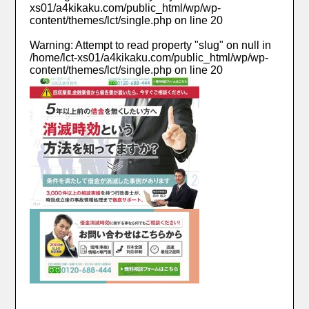
xs01/a4kikaku.com/public_html/wp/wp-
content/themes/lct/single.php
on line
20
Warning
: Attempt to read property "slug" on null in
/home/lct-xs01/a4kikaku.com/public_html/wp/wp-
content/themes/lct/single.php
on line
20