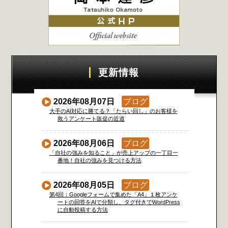
更新情報
2026年08月07日
ブログ
大手のAI対応に勝てる？「たらい回し」のお客様を
救うアンケート販促の近道
2026年08月06日
ブログ
「自社の強みを知ること」が売上アップの一丁目一
番地！自社の強みを見つける方法
2026年08月05日
ブログ
第4回：Googleフォームで集めた「A4」１枚アンケ
ートの回答をAIで分類し、タグ付きでWordPress
に自動投稿する方法