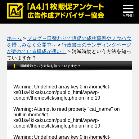
メディア掲載
公式ブログ
MENU
ホーム
>
ブログ～日替わりで販促の成功事例やノウハウ
を惜しみなく公開中～
>
行政書士のランディングページ
が売れている構成が凄い！
>
消滅時効という方法を知っ
ていますか？
消滅時効という方法を知っていますか？
Warning
: Undefined array key 0 in
/home/lct-
xs01/a4kikaku.com/public_html/wp/wp-
content/themes/lct/single.php
on line
19
Warning
: Attempt to read property "cat_name" on
null in
/home/lct-
xs01/a4kikaku.com/public_html/wp/wp-
content/themes/lct/single.php
on line
19
Warning
: Undefined array key 0 in
/home/lct-