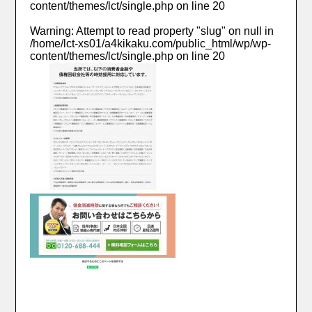
content/themes/lct/single.php
on line
20
Warning
: Attempt to read property "slug" on null in
/home/lct-xs01/a4kikaku.com/public_html/wp/wp-
content/themes/lct/single.php
on line
20