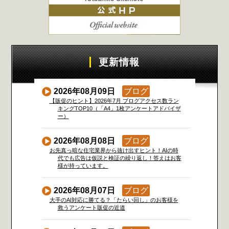
更新情報
2026年08月09日
ブログ
【販促のヒント】2026年7月 ブログアクセス数ラン
キングTOP10（「A4」1枚アンケートアドバイザ
ー）
2026年08月08日
ブログ
お先真っ暗な住宅業界から抜け出すヒント！AIの時
代でも広告は仮説と検証の繰り返し！答えはお客
様が持っています。
2026年08月07日
ブログ
大手のAI対応に勝てる？「たらい回し」のお客様を
救うアンケート販促の近道