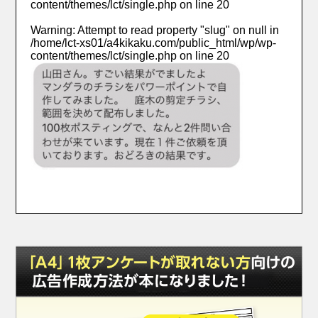
content/themes/lct/single.php
on line
20
Warning
: Attempt to read property "slug" on null in
/home/lct-xs01/a4kikaku.com/public_html/wp/wp-
content/themes/lct/single.php
on line
20