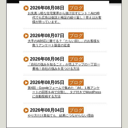
2026年08月08日
ブログ
お先真っ暗な住宅業界から抜け出すヒント！AIの時
代でも広告は仮説と検証の繰り返し！答えはお客
様が持っています。
2026年08月07日
ブログ
大手のAI対応に勝てる？「たらい回し」のお客様を
救うアンケート販促の近道
2026年08月06日
ブログ
「自社の強みを知ること」が売上アップの一丁目一
番地！自社の強みを見つける方法
2026年08月05日
ブログ
第4回：Googleフォームで集めた「A4」１枚アンケ
ートの回答をAIで分類し、タグ付きでWordPress
に自動投稿する方法
2026年08月04日
ブログ
やり方だけ真似ても、結果につながらない理由