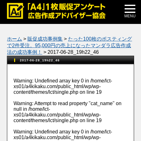
メディア掲載
公式ブログ
MENU
ホーム
>
販促成功事例集
>
たった100枚のポスティング
で2件受注。95,000円の売上になったマンダラ広告作成
法の成功事例！
>
2017-06-28_19h22_46
2017-06-28_19h22_46
Warning
: Undefined array key 0 in
/home/lct-
xs01/a4kikaku.com/public_html/wp/wp-
content/themes/lct/single.php
on line
19
Warning
: Attempt to read property "cat_name" on
null in
/home/lct-
xs01/a4kikaku.com/public_html/wp/wp-
content/themes/lct/single.php
on line
19
Warning
: Undefined array key 0 in
/home/lct-
xs01/a4kikaku.com/public_html/wp/wp-