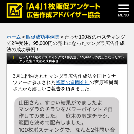
メディア掲載
公式ブログ
MENU
ホーム
>
販促成功事例集
>
たった100枚のポスティング
で2件受注。95,000円の売上になったマンダラ広告作成
法の成功事例！
たった100枚のポスティングで2件受注。95,000円の売上になったマン
ダラ広告作成法の成功事例！
3月に開催されたマンダラ広告作成法全国セミナー
ツアーに参加された
福岡の造園会社
の宮原福樹園
さまから嬉しいご報告を頂きました。