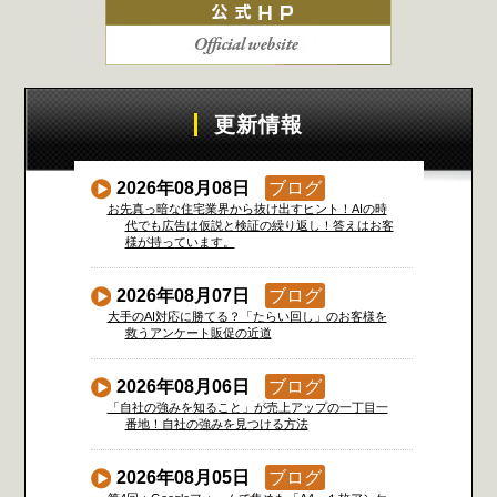
更新情報
2026年08月08日
ブログ
お先真っ暗な住宅業界から抜け出すヒント！AIの時
代でも広告は仮説と検証の繰り返し！答えはお客
様が持っています。
2026年08月07日
ブログ
大手のAI対応に勝てる？「たらい回し」のお客様を
救うアンケート販促の近道
2026年08月06日
ブログ
「自社の強みを知ること」が売上アップの一丁目一
番地！自社の強みを見つける方法
2026年08月05日
ブログ