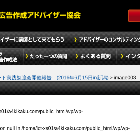
ート実践勉強会開催報告 (2016年6月15日in新潟)
>
image003
xs01/a4kikaku.com/public_html/wp/wp-
on null in
/home/lct-xs01/a4kikaku.com/public_html/wp/wp-