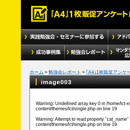
ホーム
>
勉強会レポート
>
｢A4｣1枚販促アンケ
image003
Warning
: Undefined array key 0 in
/home/lct-
content/themes/lct/single.php
on line
19
Warning
: Attempt to read property "cat_name" 
content/themes/lct/single.php
on line
19