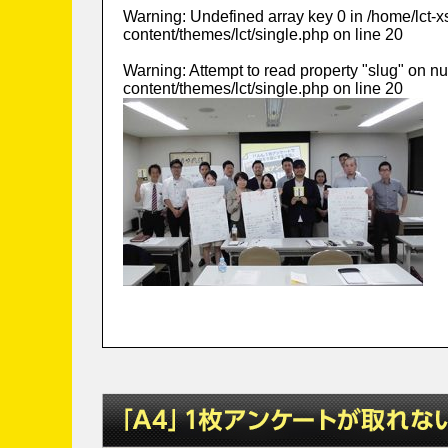
Warning
: Undefined array key 0 in
/home/lct-
content/themes/lct/single.php
on line
20
Warning
: Attempt to read property "slug" on nu
content/themes/lct/single.php
on line
20