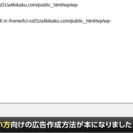
xs01/a4kikaku.com/public_html/wp/wp-
ll in
/home/lct-xs01/a4kikaku.com/public_html/wp/wp-