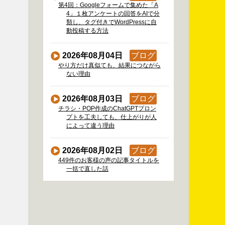
第4回：Googleフォームで集めた「A
4」１枚アンケートの回答をAIで分
類し、タグ付きでWordPressに自
動投稿する方法
2026年08月04日
ブログ
やり方だけ真似ても、結果につながら
ない理由
2026年08月03日
ブログ
チラシ・POP作成のChatGPTプロン
プトを工夫しても、仕上がりが人
によって違う理由
2026年08月02日
ブログ
449件のお客様の声の記事タイトルを
一括で直した話