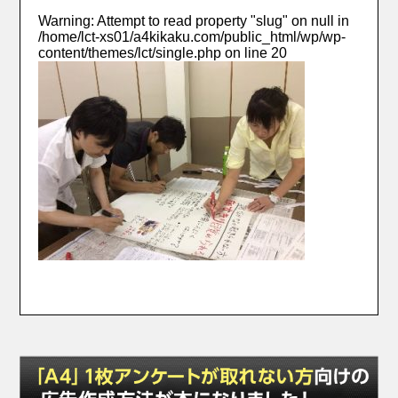
Warning
: Attempt to read property "slug" on null in
/home/lct-xs01/a4kikaku.com/public_html/wp/wp-
content/themes/lct/single.php
on line
20