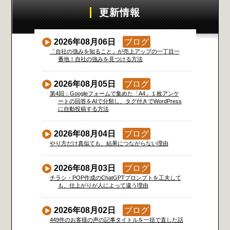
更新情報
2026年08月06日
ブログ
「自社の強みを知ること」が売上アップの一丁目一
番地！自社の強みを見つける方法
2026年08月05日
ブログ
第4回：Googleフォームで集めた「A4」１枚アンケ
ートの回答をAIで分類し、タグ付きでWordPress
に自動投稿する方法
2026年08月04日
ブログ
やり方だけ真似ても、結果につながらない理由
2026年08月03日
ブログ
チラシ・POP作成のChatGPTプロンプトを工夫して
も、仕上がりが人によって違う理由
2026年08月02日
ブログ
449件のお客様の声の記事タイトルを一括で直した話