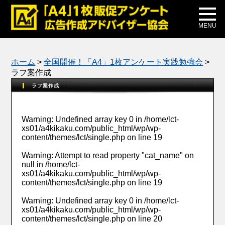
メディア掲載
公式ブログ
MENU
ホーム
>
全国開催！「A4」1枚アンケート実践勉強会
>
ラフ案作成
ラフ案作成
Warning
: Undefined array key 0 in
/home/lct-
xs01/a4kikaku.com/public_html/wp/wp-
content/themes/lct/single.php
on line
19
Warning
: Attempt to read property "cat_name" on
null in
/home/lct-
xs01/a4kikaku.com/public_html/wp/wp-
content/themes/lct/single.php
on line
19
Warning
: Undefined array key 0 in
/home/lct-
xs01/a4kikaku.com/public_html/wp/wp-
content/themes/lct/single.php
on line
20