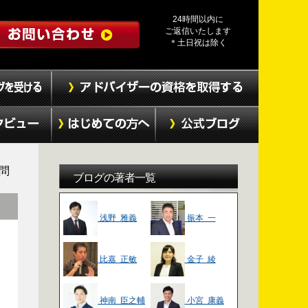
24時間以内に
ご返信いたします
＊土日祝は除く
質問
ブログの著者一覧
浅野 雅義
振本 一
比嘉 正敏
金子 綾
神南 臣之輔
小宮 康義