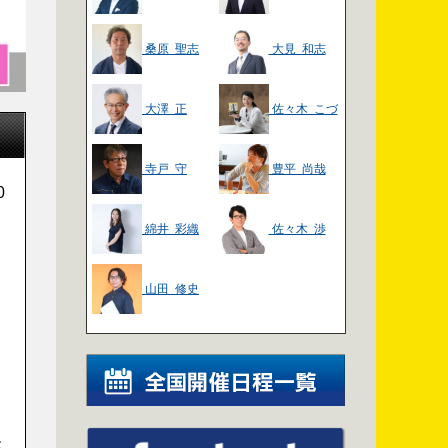
桑原 聖志
大見 和志
大澤 正
佐々木 こづ
え
寺戸 守
豊平 尚哉
0
綿井 彩織
佐々木 渉
山田 修史
が