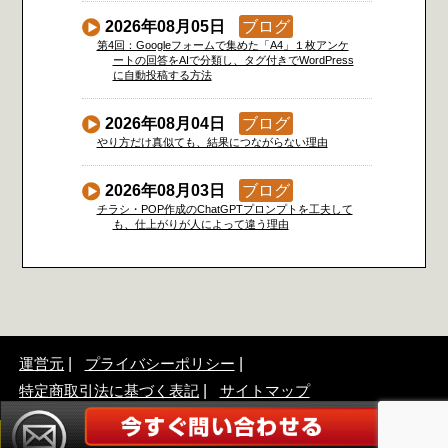
2026年08月05日
ブログ
第4回：Googleフォームで集めた「A4」１枚アンケ
ートの回答をAIで分類し、タグ付きでWordPress
に自動投稿する方法
2026年08月04日
ブログ
やり方だけ真似ても、結果につながらない理由
2026年08月03日
ブログ
チラシ・POP作成のChatGPTプロンプトを工夫して
も、仕上がりが人によって違う理由
運営元
プライバシーポリシー
特定商取引法に基づく表記
サイトマップ
©2017 「A4」1枚販促アンケート広告作成アドバイザー協会