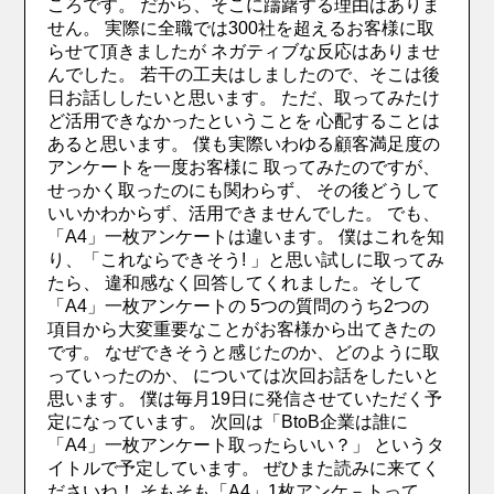
ころです。 だから、そこに躊躇する理由はありま
せん。 実際に全職では300社を超えるお客様に取
らせて頂きましたが ネガティブな反応はありませ
んでした。 若干の工夫はしましたので、そこは後
日お話ししたいと思います。 ただ、取ってみたけ
ど活用できなかったということを 心配することは
あると思います。 僕も実際いわゆる顧客満足度の
アンケートを一度お客様に 取ってみたのですが、
せっかく取ったのにも関わらず、 その後どうして
いいかわからず、活用できませんでした。 でも、
「A4」一枚アンケートは違います。 僕はこれを知
り、「これならできそう! 」と思い試しに取ってみ
たら、 違和感なく回答してくれました。そして
「A4」一枚アンケートの 5つの質問のうち2つの
項目から大変重要なことがお客様から出てきたの
です。 なぜできそうと感じたのか、どのように取
っていったのか、 については次回お話をしたいと
思います。 僕は毎月19日に発信させていただく予
定になっています。 次回は「BtoB企業は誰に
「A4」一枚アンケート取ったらいい？」 というタ
イトルで予定しています。 ぜひまた読みに来てく
ださいね！ そもそも「A4」1枚アンケ－トって