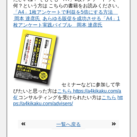
何？という方は こちらの書籍をお読みください。
「A4」1枚アンケートで利益を5倍にする方法
岡本 達彦氏
あらゆる販促を成功させる「A4」1
枚アンケート実践バイブル 岡本 達彦氏
セミナーなどに参加して学
びたいと思った方は
こちら https://a4kikaku.com/a
4/
コンサルティングを受けられたい方は
こちら
htt
ps://a4kikaku.com/advisers/
一覧へ戻る