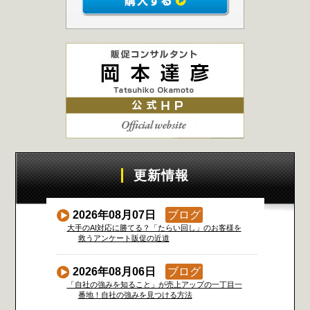
更新情報
2026年08月07日
ブログ
大手のAI対応に勝てる？「たらい回し」のお客様を
救うアンケート販促の近道
2026年08月06日
ブログ
「自社の強みを知ること」が売上アップの一丁目一
番地！自社の強みを見つける方法