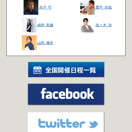
寺戸 守
豊平 尚哉
綿井 彩織
佐々木 渉
山田 修史