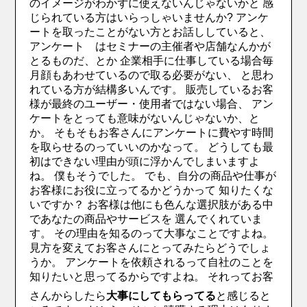
のイメージがわかずに使えないんじゃないかと 感
じられている方はいらっしゃいませんか? アンケ
ートを取ったことがない方とお話ししていると、
アンケート はセミナーの主催者や店舗なんかが
とるものだ、とか 企業相手に仕事している場合毎
月顔もあわせているので取る必要がない、 と思わ
れている方が結構多いんです。 販売しているお客
様が最終のユーザー・使用者ではない場合、 アン
ケートをとっても意味がないんじゃないか、と
か。 そもそもお客さんにアンケートに費やす時間
を取らせるのっていいのかなって。 どうしても最
初はできない理由が頭に浮かんでしまいますよ
ね。 僕もそうでした。 でも、自分の商品や仕事が
お客様にお役に立ってるかどうかって 知りたくな
いですか？ お客様は他にも色んな選択肢がある中
であなたの商品やサービスを 選んでくれていま
す。 その理由を知るのって大事なことですよね。
見方を変えてお客さんにとってみたらどうでしょ
うか。 アンケートを依頼されるって自社のことを
知りたいと思ってるからですよね。 それってお客
さんからしたら
大事にしてもらってる
と感じると