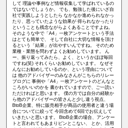
して 理論や事例など情報収集して学ばれているの
ではないでしょうか。 でも、勉強した後にいざ自
社で実践しようとしたら なかなか進められなかっ
たり、思っていたような効果が 得られなかったり
ということも残念ながらよくあることですよね。
そのような中で「A4」一枚アンケートという手法
はとても簡単で、 そして自社に大切な情報を頂け
るという「結果」が出やすいんですね。 そのため
業種・業態を問わずよくお勧めしています。 ん
ー、振り返ってみたら、よく、というかほぼ毎回
ですね(笑) それくらいお勧めしています。 なぜそ
んなにお勧めしているのか、という理由について
は 他のアドバイザーのみなさんがこちらのリレー
ブログに 事例や「A4」一枚アンケートのどんなと
ころがいいのかを 書かれていますので、ご一読い
ただければと思います。 僕の方では自分の経験か
ら他のアドバイザーの皆さんと少し違う視点、
BtoB企業、特に販売相手が商品の使用者と違う場
合についてに絞って 今回含めて6回でお伝えして
いきたいと思います。 BtoB企業の場合、アンケー
トと言われてもあまりピンとこない、 とか、活用