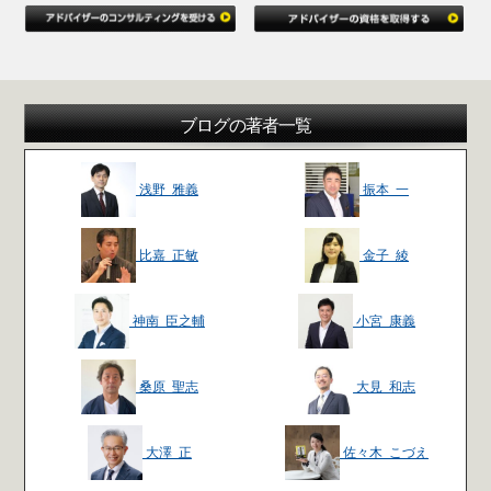
ブログの著者一覧
浅野 雅義
振本 一
比嘉 正敏
金子 綾
神南 臣之輔
小宮 康義
桑原 聖志
大見 和志
大澤 正
佐々木 こづえ