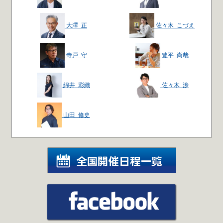
大澤 正
佐々木 こづえ
寺戸 守
豊平 尚哉
綿井 彩織
佐々木 渉
山田 修史