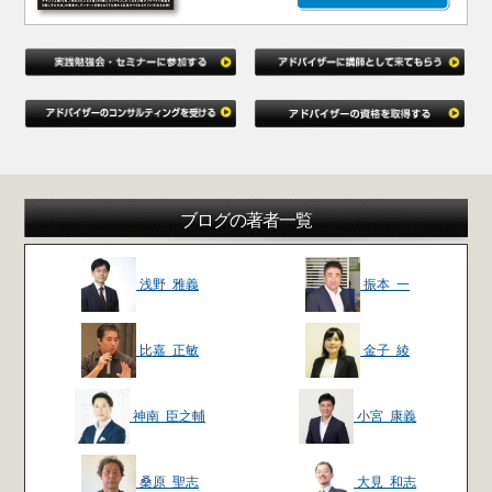
ブログの著者一覧
浅野 雅義
振本 一
比嘉 正敏
金子 綾
神南 臣之輔
小宮 康義
桑原 聖志
大見 和志