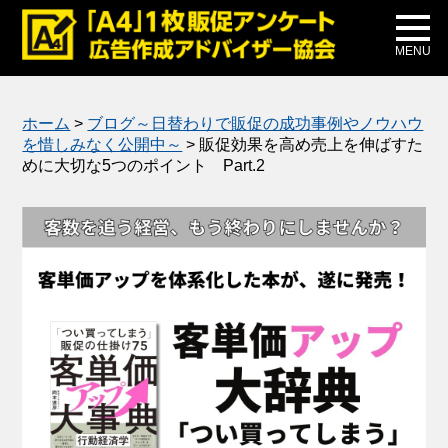
メディア掲載
公式ブログ
MENU
ホーム
>
ブログ～日替わりで販促の成功事例やノウハウ
を惜しみなく公開中～
>
販促効果を高め売上を伸ばすた
めに大切な5つのポイント Part.2