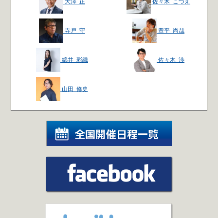
大澤 正
佐々木 こづえ
寺戸 守
豊平 尚哉
綿井 彩織
佐々木 渉
山田 修史