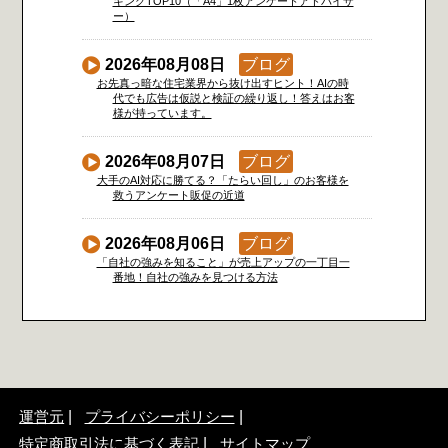
キングTOP10（「A4」1枚アンケートアドバイザ
ー）
2026年08月08日
ブログ
お先真っ暗な住宅業界から抜け出すヒント！AIの時
代でも広告は仮説と検証の繰り返し！答えはお客
様が持っています。
2026年08月07日
ブログ
大手のAI対応に勝てる？「たらい回し」のお客様を
救うアンケート販促の近道
2026年08月06日
ブログ
「自社の強みを知ること」が売上アップの一丁目一
番地！自社の強みを見つける方法
運営元
プライバシーポリシー
特定商取引法に基づく表記
サイトマップ