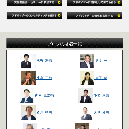
ブログの著者一覧
浅野 雅義
振本 一
比嘉 正敏
金子 綾
神南 臣之輔
小宮 康義
桑原 聖志
大見 和志