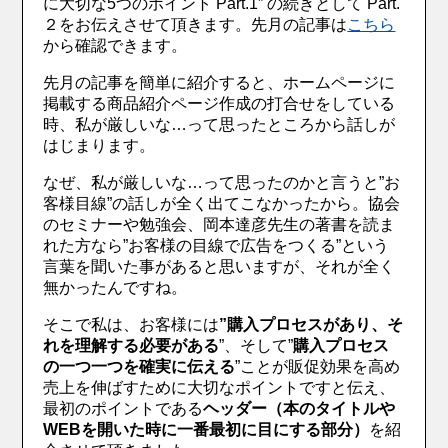
に大切な5つのポイント Part.1” の続きとして Part.
２をお伝えさせて頂きます。先月の記事は
こちら
から確認できます。
先月の記事を簡単に紹介すると、ホームページに
掲載する商品紹介ページ作成の打合せをしている
時、私が厳しいな…って思ったところから話しが
はじまります。
なぜ、私が厳しいな…って思ったのかと言うと”お
客様目線”の話しが全く出てこなかったから。協会
のセミナーや勉強会、岡本達彦先生の著書を読ま
れた方なら”お客様の目線で広告をつくる”という
言葉を聞いた事があると思いますが、それが全く
無かったんですね。
そこで私は、お客様には
”購入プロセスがあり、そ
れを理解する必要がある
”、そして”
購入プロセス
の一つ一つを確実に伝える
”ことが販促効果を高め
売上を伸ばすために大切なポイントですと伝え、
最初のポイントである
ヘッダー（本のタイトルや
WEBを開いた時に一番最初に目にする部分）
を紹