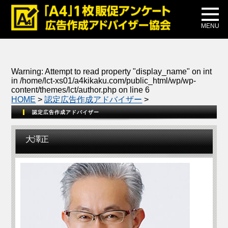
メディア掲載
公式ブログ
MENU
Warning
: Attempt to read property "display_name" on int
in
/home/lct-xs01/a4kikaku.com/public_html/wp/wp-
content/themes/lct/author.php
on line
6
HOME
>
認定広告作成アドバイザー
>
認定広告作成アドバイザー
大澤正