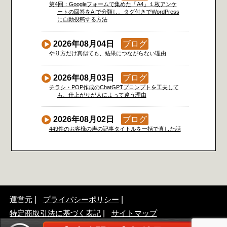
第4回：Googleフォームで集めた「A4」１枚アンケ
ートの回答をAIで分類し、タグ付きでWordPress
に自動投稿する方法
2026年08月04日
ブログ
やり方だけ真似ても、結果につながらない理由
2026年08月03日
ブログ
チラシ・POP作成のChatGPTプロンプトを工夫して
も、仕上がりが人によって違う理由
2026年08月02日
ブログ
449件のお客様の声の記事タイトルを一括で直した話
運営元
プライバシーポリシー
特定商取引法に基づく表記
サイトマップ