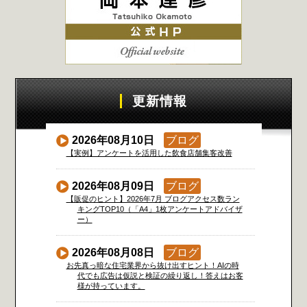
更新情報
2026年08月10日
ブログ
【実例】アンケートを活用した飲食店舗集客改善
2026年08月09日
ブログ
【販促のヒント】2026年7月 ブログアクセス数ラン
キングTOP10（「A4」1枚アンケートアドバイザ
ー）
2026年08月08日
ブログ
お先真っ暗な住宅業界から抜け出すヒント！AIの時
代でも広告は仮説と検証の繰り返し！答えはお客
様が持っています。