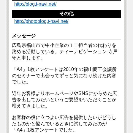
http://blog.t-navi.net/
その他
http://photoblog.t-navi.net/
メッセージ
広島県福山市で中小企業のＩＴ担当者の代わりを
務める活動している、ティーナビゲーション 寺戸
守と申します。
「A4」1枚アンケートは2010年の福山商工会議所
のセミナーで出会ってずっと気になり続けた内容
でした。
近年お客様よりホームページやSNSにからめた広
告を出してみたいというご要望をいただくことが
増えてきました。
お客様の役に立つよい広告を提供したいがどうし
たものかと悩んでいるときに試してみたのが
「A4」1枚アンケートでした。