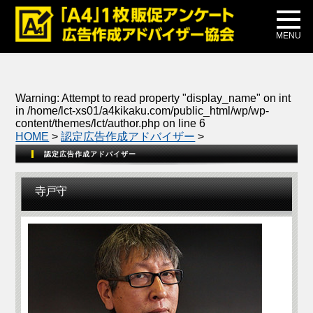
メディア掲載
公式ブログ
MENU
Warning
: Attempt to read property "display_name" on int
in
/home/lct-xs01/a4kikaku.com/public_html/wp/wp-
content/themes/lct/author.php
on line
6
HOME
>
認定広告作成アドバイザー
>
認定広告作成アドバイザー
寺戸守