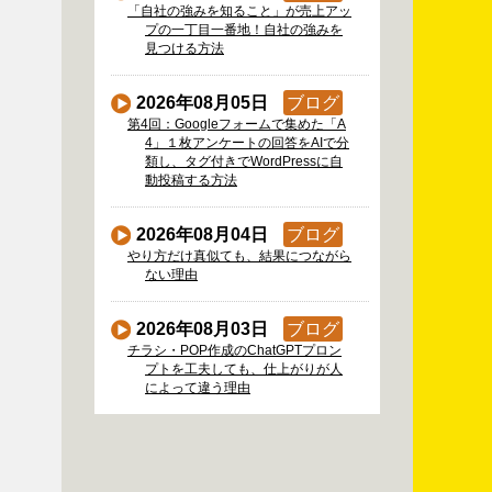
「自社の強みを知ること」が売上アッ
プの一丁目一番地！自社の強みを
見つける方法
2026年08月05日
ブログ
第4回：Googleフォームで集めた「A
4」１枚アンケートの回答をAIで分
類し、タグ付きでWordPressに自
動投稿する方法
2026年08月04日
ブログ
やり方だけ真似ても、結果につながら
ない理由
2026年08月03日
ブログ
チラシ・POP作成のChatGPTプロン
プトを工夫しても、仕上がりが人
によって違う理由