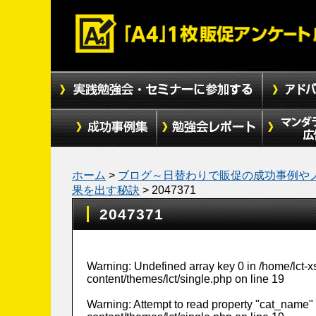
ホーム
>
ブログ～日替わりで販促の成功事例や
果を出す秘訣
>
2047371
2047371
Warning
: Undefined array key 0 in
/home/lct-
content/themes/lct/single.php
on line
19
Warning
: Attempt to read property "cat_name" 