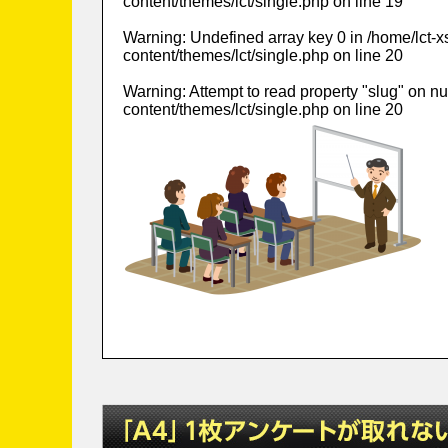
content/themes/lct/single.php
on line
19
Warning
: Undefined array key 0 in
/home/lct-
content/themes/lct/single.php
on line
20
Warning
: Attempt to read property "slug" on nu
content/themes/lct/single.php
on line
20