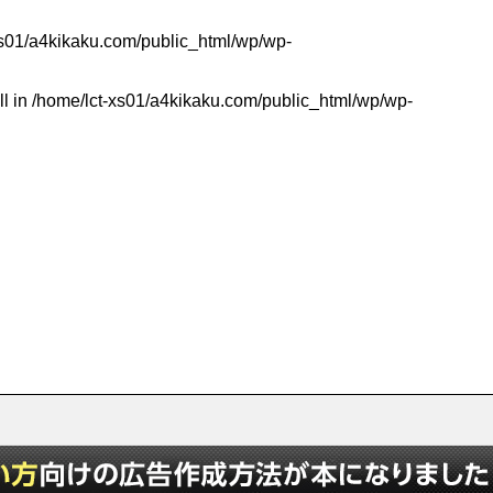
xs01/a4kikaku.com/public_html/wp/wp-
ll in
/home/lct-xs01/a4kikaku.com/public_html/wp/wp-