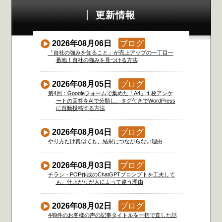
更新情報
2026年08月06日
ブログ
「自社の強みを知ること」が売上アップの一丁目一
番地！自社の強みを見つける方法
2026年08月05日
ブログ
第4回：Googleフォームで集めた「A4」１枚アンケ
ートの回答をAIで分類し、タグ付きでWordPress
に自動投稿する方法
2026年08月04日
ブログ
やり方だけ真似ても、結果につながらない理由
2026年08月03日
ブログ
チラシ・POP作成のChatGPTプロンプトを工夫して
も、仕上がりが人によって違う理由
2026年08月02日
ブログ
449件のお客様の声の記事タイトルを一括で直した話