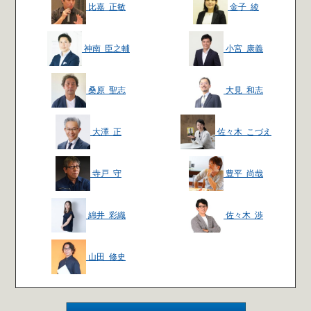
比嘉 正敏
金子 綾
神南 臣之輔
小宮 康義
桑原 聖志
大見 和志
大澤 正
佐々木 こづえ
寺戸 守
豊平 尚哉
綿井 彩織
佐々木 渉
山田 修史