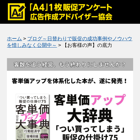
メディア掲載
公式ブログ
ホーム
>
ブログ～日替わりで販促の成功事例やノウハウ
を惜しみなく公開中～
>
【お客様の声】の底力