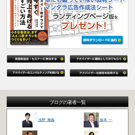
ブログの著者一覧
浅野 雅義
振本 一