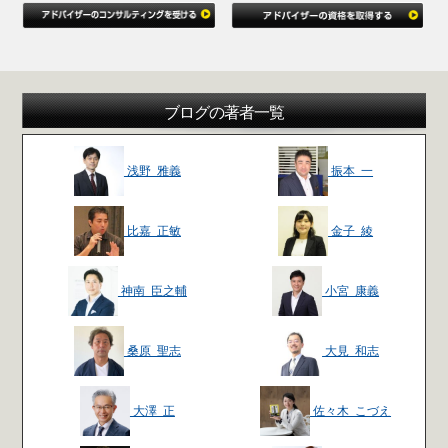
ブログの著者一覧
浅野 雅義
振本 一
比嘉 正敏
金子 綾
神南 臣之輔
小宮 康義
桑原 聖志
大見 和志
大澤 正
佐々木 こづえ