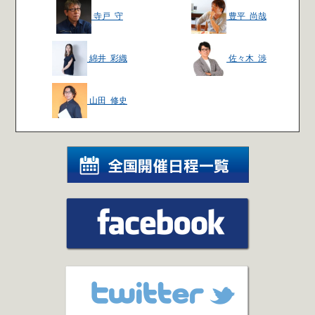
寺戸 守
豊平 尚哉
綿井 彩織
佐々木 渉
山田 修史