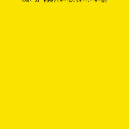
©2017 「A4」1枚販促アンケート広告作成アドバイザー協会