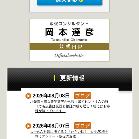
更新情報
2026年08月08日
ブログ
お先真っ暗な住宅業界から抜け出すヒント！AIの時
代でも広告は仮説と検証の繰り返し！答えはお客
様が持っています。
2026年08月07日
ブログ
大手のAI対応に勝てる？「たらい回し」のお客様を
救うアンケート販促の近道