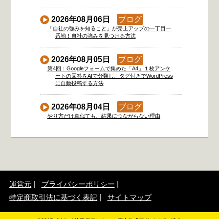
2026年08月06日
ブログ
「自社の強みを知ること」が売上アップの一丁目一
番地！自社の強みを見つける方法
2026年08月05日
ブログ
第4回：Googleフォームで集めた「A4」１枚アンケ
ートの回答をAIで分類し、タグ付きでWordPress
に自動投稿する方法
2026年08月04日
ブログ
やり方だけ真似ても、結果につながらない理由
運営元
プライバシーポリシー
特定商取引法に基づく表記
サイトマップ