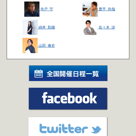
寺戸 守
豊平 尚哉
綿井 彩織
佐々木 渉
山田 修史