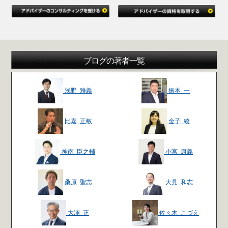
ブログの著者一覧
浅野 雅義
振本 一
比嘉 正敏
金子 綾
神南 臣之輔
小宮 康義
桑原 聖志
大見 和志
大澤 正
佐々木 こづえ