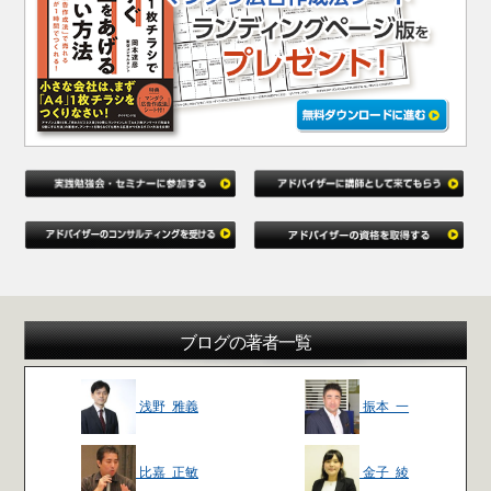
ブログの著者一覧
浅野 雅義
振本 一
比嘉 正敏
金子 綾