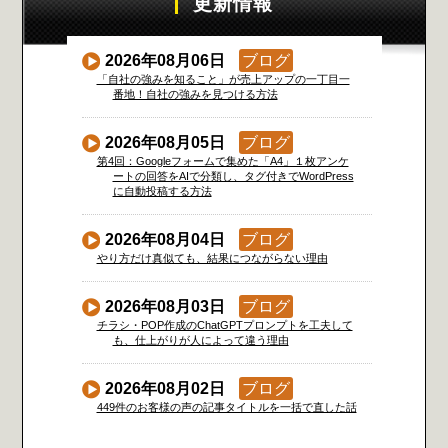
更新情報
2026年08月06日
ブログ
「自社の強みを知ること」が売上アップの一丁目一
番地！自社の強みを見つける方法
2026年08月05日
ブログ
第4回：Googleフォームで集めた「A4」１枚アンケ
ートの回答をAIで分類し、タグ付きでWordPress
に自動投稿する方法
2026年08月04日
ブログ
やり方だけ真似ても、結果につながらない理由
2026年08月03日
ブログ
チラシ・POP作成のChatGPTプロンプトを工夫して
も、仕上がりが人によって違う理由
2026年08月02日
ブログ
449件のお客様の声の記事タイトルを一括で直した話