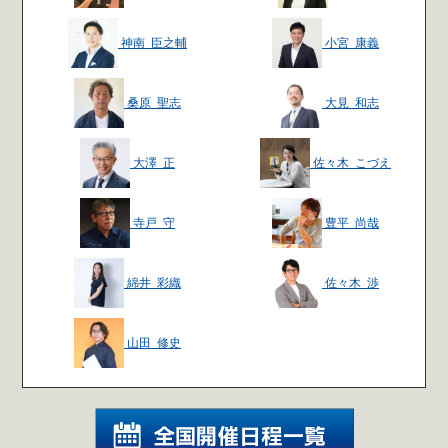
神南 臣之輔
小宮 康義
桑原 聖志
大見 和志
大澤 正
佐々木 こづえ
寺戸 守
豊平 尚哉
綿井 彩織
佐々木 渉
山田 修史