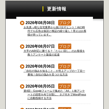
更新情報
2026年08月08日
ブログ
お先真っ暗な住宅業界から抜け出すヒント！AIの時
代でも広告は仮説と検証の繰り返し！答えはお客
様が持っています。
2026年08月07日
ブログ
大手のAI対応に勝てる？「たらい回し」のお客様を
救うアンケート販促の近道
2026年08月06日
ブログ
「自社の強みを知ること」が売上アップの一丁目一
番地！自社の強みを見つける方法
2026年08月05日
ブログ
第4回：Googleフォームで集めた「A4」１枚アンケ
ートの回答をAIで分類し、タグ付きでWordPress
に自動投稿する方法