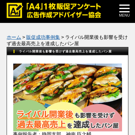
メディア掲載
公式ブログ
MENU
ホーム
>
販促成功事例集
>
ライバル開業後も影響を受け
ず過去最高売上を達成したパン屋
ライバル開業後も影響を受けず過去最高売上を達成したパン屋
事例報告者：静岡支部 神南 臣之輔