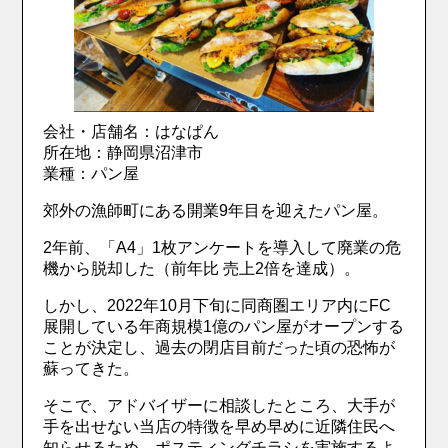
会社・店舗名：はなぱん
所在地：静岡県沼津市
業種：パン屋
郊外の漁師町にある開業9年目を迎えたパン屋。
2年前、「A4」1枚アンケートを導入して廃業の危
機から脱却した（前年比 売上2倍を達成）。
しかし、2022年10月下旬に同商圏エリア内にFC
展開している年商規模1億のパン屋がオープンする
ことが決定し、過去の閉店目前だった頃の恐怖が
蘇ってきた。
そこで、アドバイザーに相談したところ、大手が
手を出せない当店の特徴を早め早めに近隣住民へ
知らせるため、ポスティングチラシを実施するよ