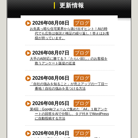
更新情報
2026年08月08日
ブログ
お先真っ暗な住宅業界から抜け出すヒント！AIの時
代でも広告は仮説と検証の繰り返し！答えはお客
様が持っています。
2026年08月07日
ブログ
大手のAI対応に勝てる？「たらい回し」のお客様を
救うアンケート販促の近道
2026年08月06日
ブログ
「自社の強みを知ること」が売上アップの一丁目一
番地！自社の強みを見つける方法
2026年08月05日
ブログ
第4回：Googleフォームで集めた「A4」１枚アンケ
ートの回答をAIで分類し、タグ付きでWordPress
に自動投稿する方法
2026年08月04日
ブログ