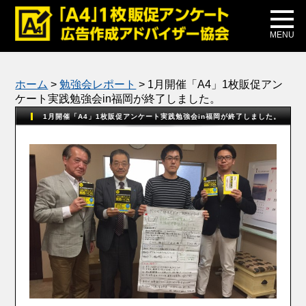
メディア掲載
公式ブログ
MENU
ホーム
>
勉強会レポート
>
1月開催「A4」1枚販促アン
ケート実践勉強会in福岡が終了しました。
1月開催「A4」1枚販促アンケート実践勉強会in福岡が終了しました。