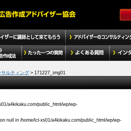
ンサルティング
>
171227_img01
xs01/a4kikaku.com/public_html/wp/wp-
on null in
/home/lct-xs01/a4kikaku.com/public_html/wp/wp-