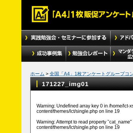
ホーム
>
全国「A4」1枚アンケートグループコ
171227_img01
Warning
: Undefined array key 0 in
/home/lct-
content/themes/lct/single.php
on line
19
Warning
: Attempt to read property "cat_name" 
content/themes/lct/single.php
on line
19