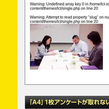
Warning
: Undefined array key 0 in
/home/lct-
content/themes/lct/single.php
on line
20
Warning
: Attempt to read property "slug" on nu
content/themes/lct/single.php
on line
20