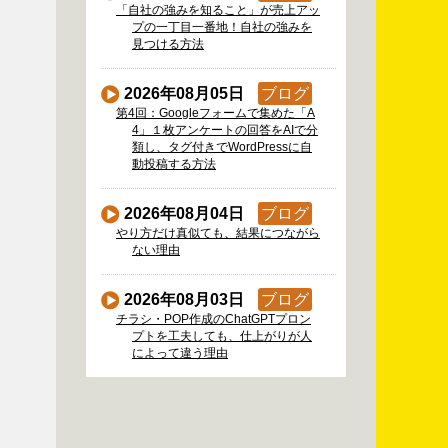
「自社の強みを知ること」が売上アッ
プの一丁目一番地！自社の強みを
見つける方法
2026年08月05日
ブログ
第4回：Googleフォームで集めた「A
4」１枚アンケートの回答をAIで分
類し、タグ付きでWordPressに自
動投稿する方法
2026年08月04日
ブログ
やり方だけ真似ても、結果につながら
ない理由
2026年08月03日
ブログ
チラシ・POP作成のChatGPTプロン
プトを工夫しても、仕上がりが人
によって違う理由