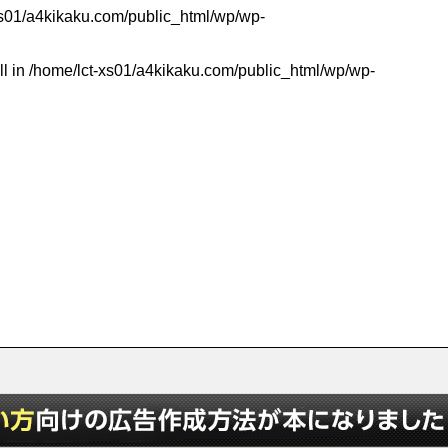
xs01/a4kikaku.com/public_html/wp/wp-
ll in
/home/lct-xs01/a4kikaku.com/public_html/wp/wp-