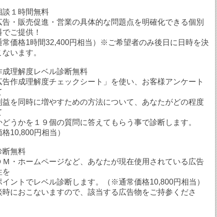
相談１時間無料
広告・販売促進・営業の具体的な問題点を明確化できる個別
料でご提供！
価格1時間32,400円相当）※ご希望者のみ後日に日時を決
こないます。
作成理解度レベル診断無料
広告作成理解度チェックシート」を使い、お客様アンケート
て
利益を同時に増やすための方法について、あなたがどの程度
て
うかを１９個の質問に答えてもらう事で診断します。
格10,800円相当）
診断無料
ＤＭ・ホームページなど、あなたが現在使用されている広告
性を
イントでレベル診断します。（※通常価格10,800円相当）
談時におこないますので、該当する広告物をご持参くださ