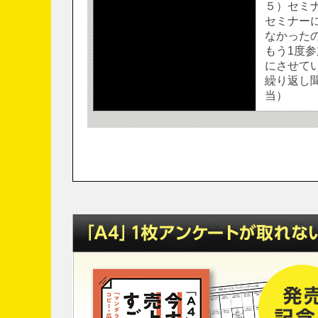
５）セミ
セミナー
なかった
もう1度
にさせて
繰り返し聞
当）