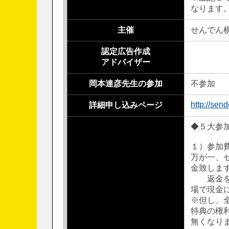
なります。(
主催
せんでん
認定広告作成
アドバイザー
岡本達彦先生の参加
不参加
http://sen
詳細申し込みページ
◆５大参加
１）参加
万が一、
金致しま
返金をご
場で現金
※但し、
特典の権
無くなり