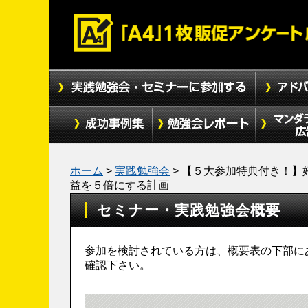
ホーム
>
実践勉強会
>
【５大参加特典付き！】
益を５倍にする計画
セミナー・実践勉強会概要
参加を検討されている方は、概要表の下部に
確認下さい。