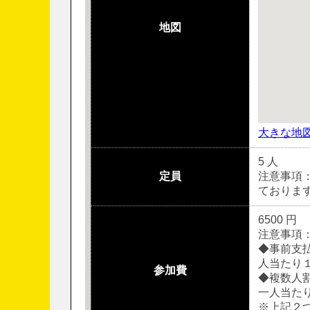
地図
大きな地
5 人
定員
注意事項
ておりま
6500 円
注意事項
◆事前支
人当たり１千
参加費
◆複数人
一人当たり１
※上記２