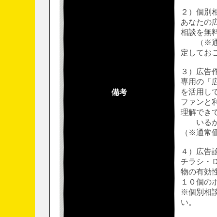
２）個別
あなたの
相談を無
（※通常
定してお
３）広告
専用の「
を活用し
備考
ファンと
理解でき
いるかど
（※通常価
４）広告
チラシ・
物の有効
１０個のポ
※個別相
い。