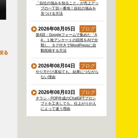
「自社の強みを知ること」が売上アッ
プの一丁目一番地！自社の強みを
見つける方法
2026年08月05日
ブログ
第4回：Googleフォームで集めた「A
4」１枚アンケートの回答をAIで分
類し、タグ付きでWordPressに自
動投稿する方法
2026年08月04日
ブログ
やり方だけ真似ても、結果につながら
ない理由
2026年08月03日
ブログ
チラシ・POP作成のChatGPTプロン
プトを工夫しても、仕上がりが人
によって違う理由