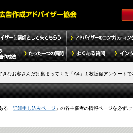
好きなお客さんだけ集まってくる「A4」１枚販促アンケートで
ある「
詳細申し込みページ
」の各主催者の情報ページを必ずご