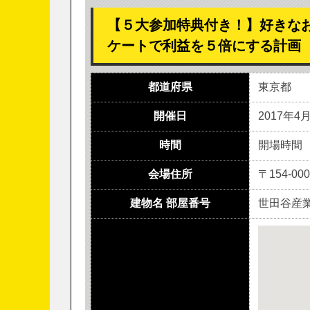
【５大参加特典付き！】好きな
ケートで利益を５倍にする計画
都道府県
東京都
開催日
2017年4
時間
開場時間 1
会場住所
〒154-0
建物名 部屋番号
世田谷産