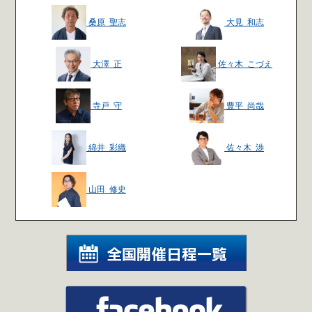
桑原 聖志
大見 和志
大澤 正
佐々木 こづえ
寺戸 守
豊平 尚哉
綿井 彩織
佐々木 渉
山田 修史