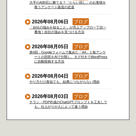
大手のAI対応に勝てる？「たらい回し」のお客様を
救うアンケート販促の近道
2026年08月06日
ブログ
「自社の強みを知ること」が売上アップの一丁目一
番地！自社の強みを見つける方法
2026年08月05日
ブログ
第4回：Googleフォームで集めた「A4」１枚アンケ
ートの回答をAIで分類し、タグ付きでWordPress
に自動投稿する方法
2026年08月04日
ブログ
やり方だけ真似ても、結果につながらない理由
2026年08月03日
ブログ
チラシ・POP作成のChatGPTプロンプトを工夫して
も、仕上がりが人によって違う理由