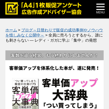
メディア掲載
公式ブログ
MENU
ホーム
>
ブログ～日替わりで販促の成功事例やノウハウ
を惜しみなく公開中～
>
全員に売ろうとするから、誰に
も刺さらない ― レディ・ガガに学ぶ「集中」の発想