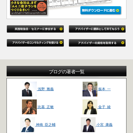
ブログの著者一覧
浅野 雅義
振本 一
比嘉 正敏
金子 綾
神南 臣之輔
小宮 康義