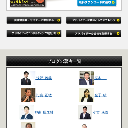
ブログの著者一覧
浅野 雅義
振本 一
比嘉 正敏
金子 綾
神南 臣之輔
小宮 康義