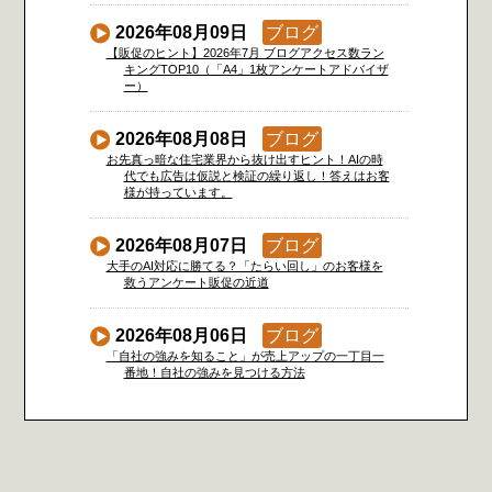
2026年08月09日
ブログ
【販促のヒント】2026年7月 ブログアクセス数ラン
キングTOP10（「A4」1枚アンケートアドバイザ
ー）
2026年08月08日
ブログ
お先真っ暗な住宅業界から抜け出すヒント！AIの時
代でも広告は仮説と検証の繰り返し！答えはお客
様が持っています。
2026年08月07日
ブログ
大手のAI対応に勝てる？「たらい回し」のお客様を
救うアンケート販促の近道
2026年08月06日
ブログ
「自社の強みを知ること」が売上アップの一丁目一
番地！自社の強みを見つける方法