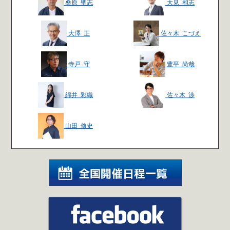
桑原 聖志
大見 和志
大澤 正
佐々木 こづえ
寺戸 守
豊平 尚哉
綿井 彩織
佐々木 渉
山田 修史