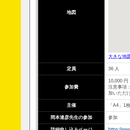
地図
大きな地
定員
36 人
10,000 円
参加費
注意事項：
加いただ
主催
「A4」
岡本達彦先生の参加
参加
https://w
詳細申し込みページ