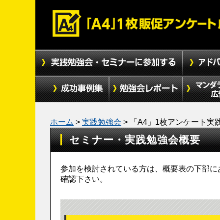
ホーム
>
実践勉強会
>
「A4」1枚アンケート実践
セミナー・実践勉強会概要
参加を検討されている方は、概要表の下部に
確認下さい。