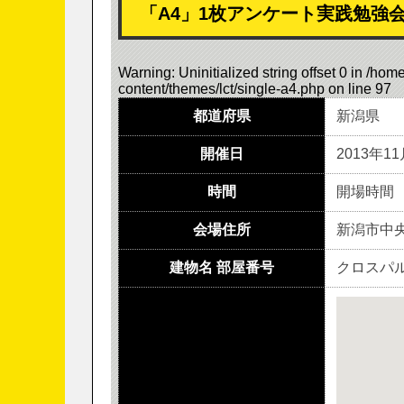
「A4」1枚アンケート実践勉強会
Warning
: Uninitialized string offset 0 in
/home
content/themes/lct/single-a4.php
on line
97
都道府県
新潟県
開催日
2013年1
時間
開場時間 1
会場住所
新潟市中央
建物名 部屋番号
クロスパ