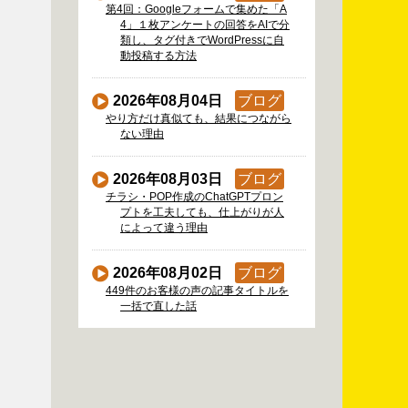
第4回：Googleフォームで集めた「A
4」１枚アンケートの回答をAIで分
類し、タグ付きでWordPressに自
動投稿する方法
2026年08月04日
ブログ
やり方だけ真似ても、結果につながら
ない理由
2026年08月03日
ブログ
チラシ・POP作成のChatGPTプロン
プトを工夫しても、仕上がりが人
によって違う理由
2026年08月02日
ブログ
449件のお客様の声の記事タイトルを
一括で直した話