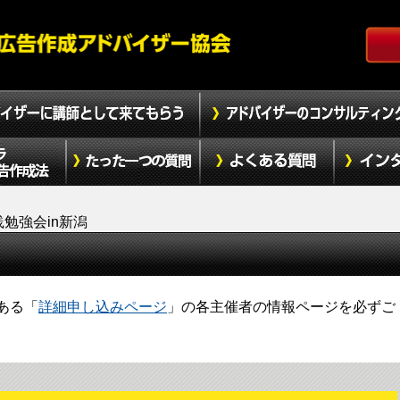
勉強会in新潟
ある「
詳細申し込みページ
」の各主催者の情報ページを必ずご