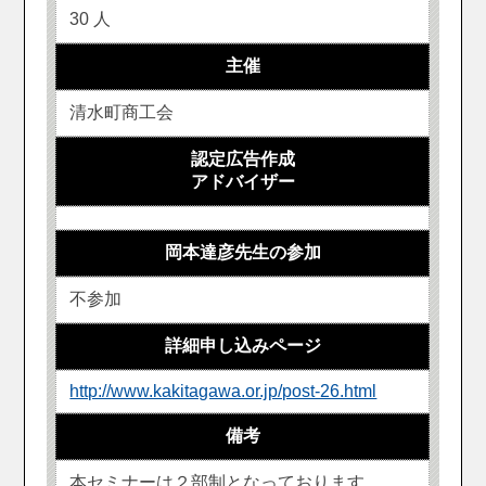
30 人
主催
清水町商工会
認定広告作成
アドバイザー
岡本達彦先生の参加
不参加
詳細申し込みページ
http://www.kakitagawa.or.jp/post-26.html
備考
本セミナーは２部制となっております。