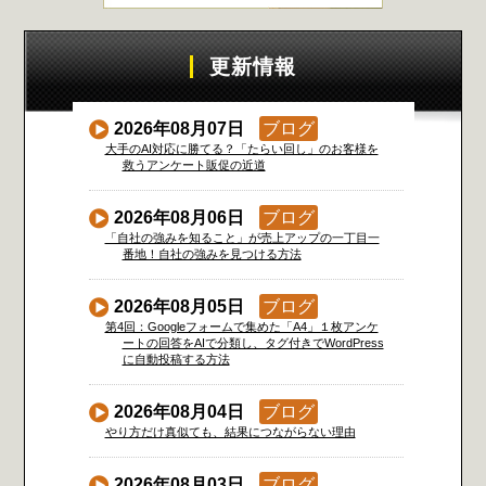
更新情報
2026年08月07日
ブログ
大手のAI対応に勝てる？「たらい回し」のお客様を
救うアンケート販促の近道
2026年08月06日
ブログ
「自社の強みを知ること」が売上アップの一丁目一
番地！自社の強みを見つける方法
2026年08月05日
ブログ
第4回：Googleフォームで集めた「A4」１枚アンケ
ートの回答をAIで分類し、タグ付きでWordPress
に自動投稿する方法
2026年08月04日
ブログ
やり方だけ真似ても、結果につながらない理由
2026年08月03日
ブログ