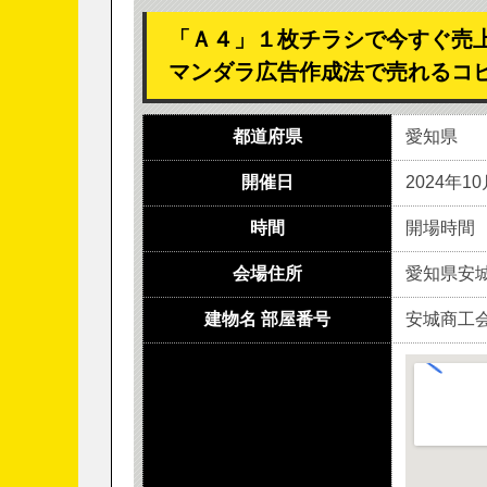
「Ａ４」１枚チラシで今すぐ売
マンダラ広告作成法で売れるコ
都道府県
愛知県
開催日
2024年1
時間
開場時間 1
会場住所
愛知県安城
建物名 部屋番号
安城商工