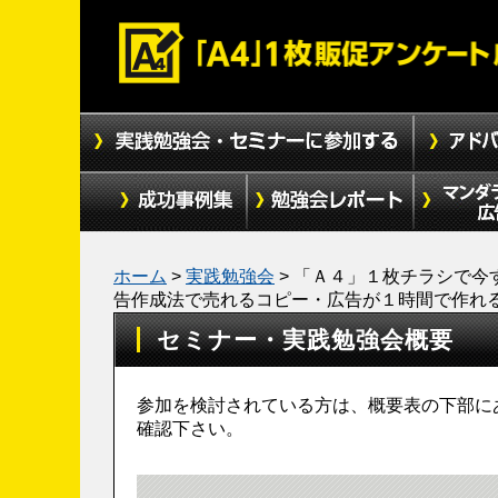
ホーム
>
実践勉強会
>
「Ａ４」１枚チラシで今
告作成法で売れるコピー・広告が１時間で作れ
セミナー・実践勉強会概要
参加を検討されている方は、概要表の下部に
確認下さい。