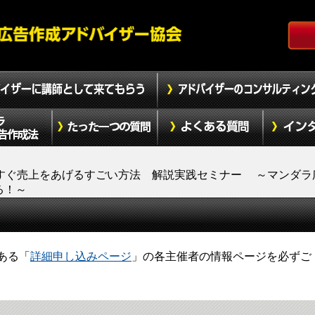
すぐ売上をあげるすごい方法 解説実践セミナー ～マンダラ
る！～
ある「
詳細申し込みページ
」の各主催者の情報ページを必ずご