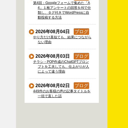
第4回：Googleフォームで集めた「A
4」１枚アンケートの回答をAIで分
類し、タグ付きでWordPressに自
動投稿する方法
2026年08月04日
ブログ
やり方だけ真似ても、結果につながら
ない理由
2026年08月03日
ブログ
チラシ・POP作成のChatGPTプロン
プトを工夫しても、仕上がりが人
によって違う理由
2026年08月02日
ブログ
449件のお客様の声の記事タイトルを
一括で直した話