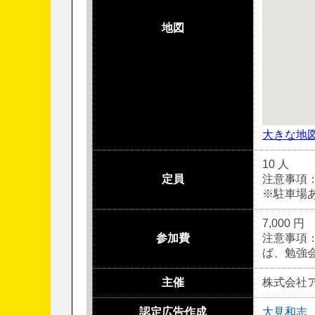
地図
大きな地
10 人
定員
注意事項
※駐車場
7,000 円
参加費
注意事項
ば、勉強
主催
株式会社
認定広告作成
大見和志