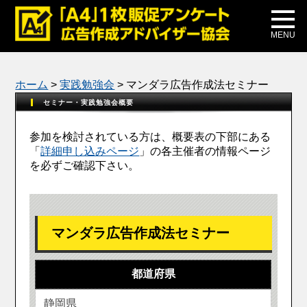
メディア掲載
公式ブログ
MENU
ホーム
>
実践勉強会
>
マンダラ広告作成法セミナー
セミナー・実践勉強会概要
参加を検討されている方は、概要表の下部にある
「
詳細申し込みページ
」の各主催者の情報ページ
を必ずご確認下さい。
マンダラ広告作成法セミナー
都道府県
静岡県