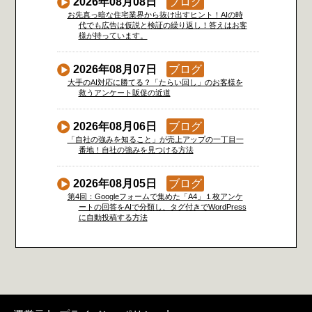
2026年08月08日
ブログ
お先真っ暗な住宅業界から抜け出すヒント！AIの時
代でも広告は仮説と検証の繰り返し！答えはお客
様が持っています。
2026年08月07日
ブログ
大手のAI対応に勝てる？「たらい回し」のお客様を
救うアンケート販促の近道
2026年08月06日
ブログ
「自社の強みを知ること」が売上アップの一丁目一
番地！自社の強みを見つける方法
2026年08月05日
ブログ
第4回：Googleフォームで集めた「A4」１枚アンケ
ートの回答をAIで分類し、タグ付きでWordPress
に自動投稿する方法