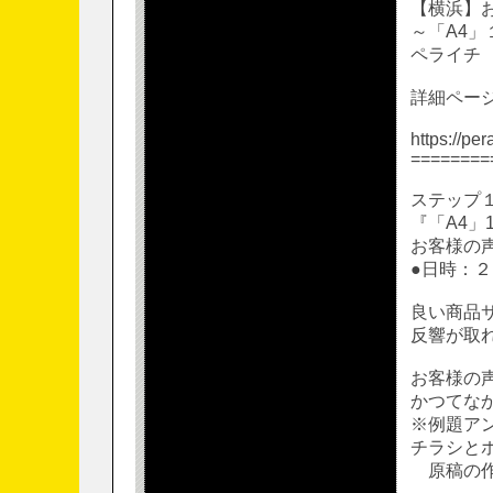
【横浜】
～「A4
ペライチ
詳細ページ
https://pe
========
ステッ
『「A4
お客様の
●日時：
良い商品
反響が取
お客様の
かつてな
※例題ア
チラシと
原稿の作