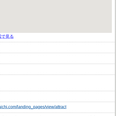
図で見る
raichi.com/landing_pages/view/attract