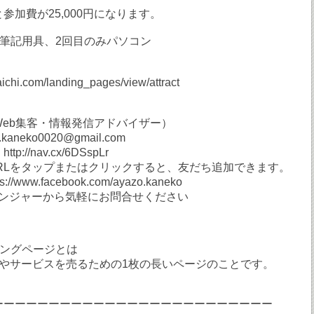
参加費が25,000円になります。
 筆記用具、2回目のみパソコン
raichi.com/landing_pages/view/attract
Web集客・情報発信アドバイザー）
aneko0020@gmail.com
p://nav.cx/6DSspLr
URLをタップまたはクリックすると、友だち追加できます。
://www.facebook.com/ayazo.kaneko
センジャーから気軽にお問合せください
ィングページとは
品やサービスを売るための1枚の長いページのことです。
ーーーーーーーーーーーーーーーーーーーーーーーーー