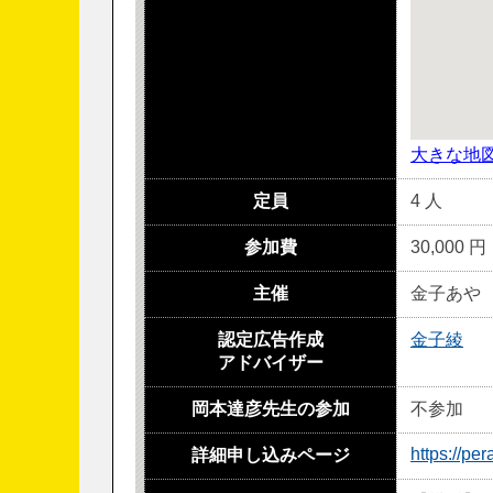
大きな地
定員
4 人
参加費
30,000 円
主催
金子あや
認定広告作成
金子綾
アドバイザー
岡本達彦先生の参加
不参加
https://pe
詳細申し込みページ