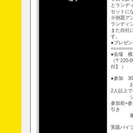
とランデ
セットに
※例題ア
ランディ
また自社
す。
●プレゼ
========
●会場 
（〒220
付】 ）
●参加 3
お友
2人以上で
シェ
参加前+参
引き
事例発
実践バイブ