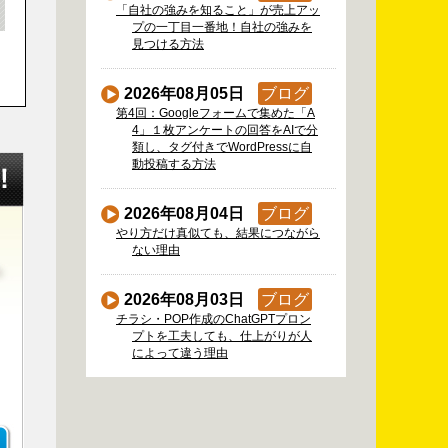
「自社の強みを知ること」が売上アッ
プの一丁目一番地！自社の強みを
見つける方法
2026年08月05日
ブログ
第4回：Googleフォームで集めた「A
4」１枚アンケートの回答をAIで分
類し、タグ付きでWordPressに自
動投稿する方法
2026年08月04日
ブログ
やり方だけ真似ても、結果につながら
ない理由
2026年08月03日
ブログ
チラシ・POP作成のChatGPTプロン
プトを工夫しても、仕上がりが人
によって違う理由