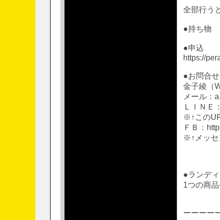
全部行うと
●持ち物
●申込
https://pe
●お問合せ
金子綾（
メール：a.k
ＬＩＮＥ：htt
※↑この
ＦＢ：https
※↑メッ
●ランデ
1つの商
ーーーー