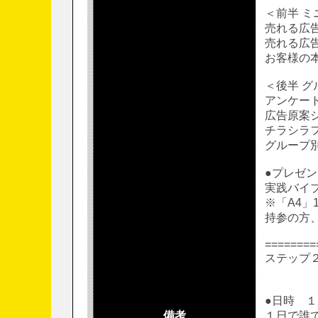
＜前半 ミ
売れる広
売れる広
お客様の
＜後半 グ
アンケー
広告原案
チラシラ
グループ
●プレゼン
実践バイ
※「A4
持参の方、
========
ステップ
及びW
●日時 
備考
１日で誰