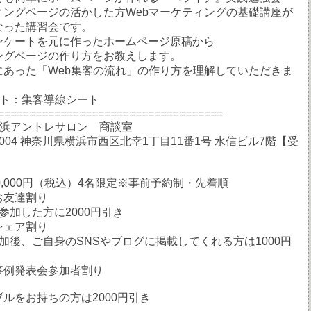
ィングページの活かした方Webマーケティングの基礎講座が
なった講習会です。
ンケートを元に作ったホームページ原稿から
ングページの作り方をお教えします。
にあった「Web集客の流れ」の作り方を理解していただきま
ント：集客導線シート
====================================
横浜アントレサロン 商談室
-0004 神奈川県横浜市西区北幸1丁目11番1号 水信ビル7階【受
0,000円（税込）4名限定※事前予約制・先着順
達割り
参加した方に2000円引き
ア割り
加後、ご自身のSNSやブログに掲載してくれる方は1000円
表会参加者割り
ルをお持ちの方は2000円引き