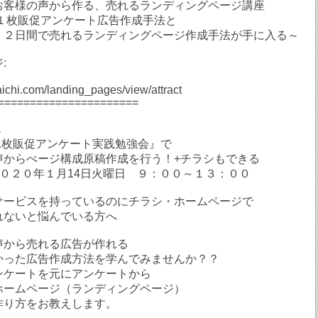
お客様の声から作る、売れるランディングページ講座
」１枚販促アンケート広告作成手法と
 ２日間で売れるランディングページ作成手法が手に入る～
:
raichi.com/landing_pages/view/attract
======================
プ１
」1枚販促アンケート実践勉強会』で
声からぺージ構成原稿作成を行う！+チラシもできる
２０２０年１月14日火曜日 ９：００～１３：００
サービスを持っているのにチラシ・ホームページで
れないと悩んでいる方へ
声から売れる広告が作れる
かった広告作成方法を学んでみませんか？？
ンケートを元にアンケートから
ホームページ（ランディングページ）
り方をお教えします。