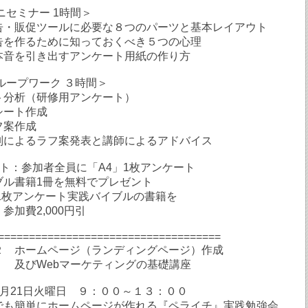
ニセミナー 1時間＞
告・販促ツールに必要な８つのパーツと基本レイアウト
告を作るために知っておくべき５つの心理
本音を引き出すアンケート用紙の作り方
ループワーク ３時間＞
ト分析（研修用アンケート）
シート作成
フ案作成
別によるラフ案発表と講師によるアドバイス
ト：参加者全員に「A4」1枚アンケート
ブル書籍1冊を無料でプレゼント
」1枚アンケート実践バイブルの書籍を
参加費2,000円引
====================================
２ ホームページ（ランディングページ）作成
ebマーケティングの基礎講座
１月21日火曜日 ９：００～１３：００
でも簡単にホームページが作れる『ペライチ』実践勉強会