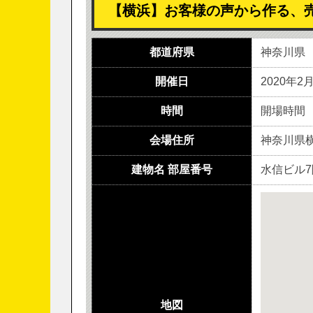
【横浜】お客様の声から作る、
都道府県
神奈川県
開催日
2020年2
時間
開場時間 8
会場住所
神奈川県横
建物名 部屋番号
水信ビル
地図