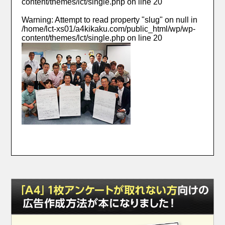
content/themes/lct/single.php
on line
20
Warning
: Attempt to read property "slug" on null in
/home/lct-xs01/a4kikaku.com/public_html/wp/wp-
content/themes/lct/single.php
on line
20