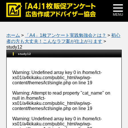
メディア掲載
公式ブログ
MENU
ホーム
>
「A4」1枚アンケート実践勉強会とは？
>
初心
者の方も大丈夫！こんなラフ案が仕上がります
>
study12
study12
Warning
: Undefined array key 0 in
/home/lct-
xs01/a4kikaku.com/public_html/wp/wp-
content/themes/lct/single.php
on line
19
Warning
: Attempt to read property "cat_name" on
null in
/home/lct-
xs01/a4kikaku.com/public_html/wp/wp-
content/themes/lct/single.php
on line
19
Warning
: Undefined array key 0 in
/home/lct-
xs01/a4kikaku.com/public_html/wp/wp-