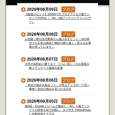
2026年08月09日
ブログ
【販促のヒント】2026年7月 ブログアクセス数ラン
キングTOP10（「A4」1枚アンケートアドバイザ
ー）
2026年08月08日
ブログ
お先真っ暗な住宅業界から抜け出すヒント！AIの時
代でも広告は仮説と検証の繰り返し！答えはお客
様が持っています。
2026年08月07日
ブログ
大手のAI対応に勝てる？「たらい回し」のお客様を
救うアンケート販促の近道
2026年08月06日
ブログ
「自社の強みを知ること」が売上アップの一丁目一
番地！自社の強みを見つける方法
2026年08月05日
ブログ
第4回：Googleフォームで集めた「A4」１枚アンケ
ートの回答をAIで分類し、タグ付きでWordPress
に自動投稿する方法