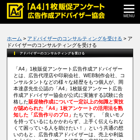
メディア掲載
公式ブログ
MENU
ホーム
>
アドバイザーのコンサルティングを受ける
>
ア
ドバイザーのコンサルティングを受ける
アドバイザーのコンサルティングを受ける
「A4」1枚販促アンケート広告作成アドバイザー
とは、広告代理店や印刷会社、WEB制作会社、コ
ンサルタントなどの様々な経歴をもつ個人が、岡
本達彦先生公認の「A4」1枚販促アンケート広告
作成アドバイザー協会が公式に実施する試験に合
格した
販促物作成について一定以上の知識と実技
が認められた「A4」1枚アンケートの活用法を熟
知した「広告作りのプロ」
たちです。 「良いモノ
を持っているにもかかわらず、上手く伝えられな
くて困っている人を助けたい！」という共通の想
いのもと、広告作成アドバイザーは、売上や利益