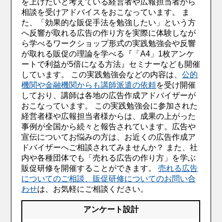
を上げたいと考えている経営者や広報担当者から
相談を受けアドバイスをおこなっています。 ま
た、「効果的な販促手法を勉強したい」という方
へ反響が取れる広告の作り方を実際に体験しなが
ら学べるワークショップ形式の実践勉強会や反響
が取れる販促の理論を学べる『「A4」1枚アンケ
ートで利益が5倍になる方法』セミナーなども開催
しています。 この実践勉強会などの内容は、
公的
機関や金融機関からも講師派遣の依頼
を受け開催
しており、講師は各地の広告作成アドバイザーが
おこなっています。 この実践勉強会に参加された
経営者様や広報担当者様からは、成果の上がった
事例が全国から続々と報告されています。広告や
宣伝についてお悩みの方は、お近くの広告作成ア
ドバイザーへご相談されてみませんか？ また、社
内や各種団体でも「売れる広告の作り方」を学ぶ
販促研修を開催することができます。
売れる広告
についてのご相談、販促研修についてのお問い合
わせ
は、お気軽にご相談ください。
アンケート設計