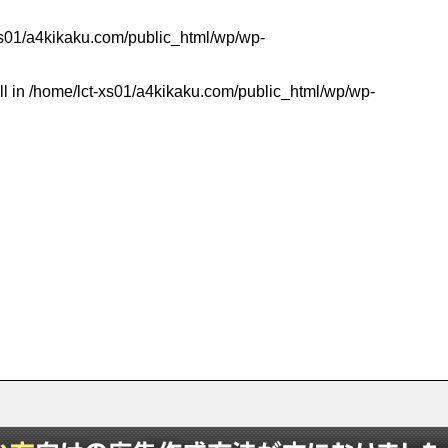
xs01/a4kikaku.com/public_html/wp/wp-
ll in
/home/lct-xs01/a4kikaku.com/public_html/wp/wp-