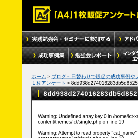
ホーム
>
ブログ～日替わりで販促の成功事例や
１枚アンケート
>
8dd938d274016283db5d8525
8dd938d274016283db5d852
Warning
: Undefined array key 0 in
/home/lct-
content/themes/lct/single.php
on line
19
Warning
: Attempt to read property "cat_name" 