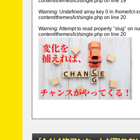
content/themes/lct/single.php
on line
19
Warning
: Undefined array key 0 in
/home/lct-
content/themes/lct/single.php
on line
20
Warning
: Attempt to read property "slug" on nu
content/themes/lct/single.php
on line
20