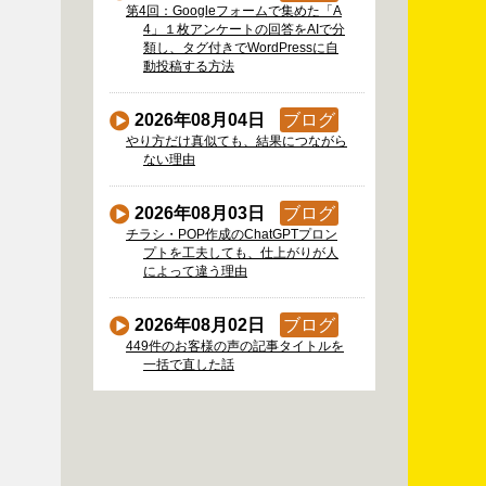
第4回：Googleフォームで集めた「A
4」１枚アンケートの回答をAIで分
類し、タグ付きでWordPressに自
動投稿する方法
2026年08月04日
ブログ
やり方だけ真似ても、結果につながら
ない理由
2026年08月03日
ブログ
チラシ・POP作成のChatGPTプロン
プトを工夫しても、仕上がりが人
によって違う理由
2026年08月02日
ブログ
449件のお客様の声の記事タイトルを
一括で直した話