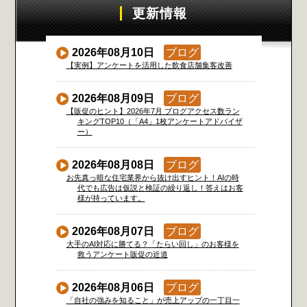
更新情報
2026年08月10日
ブログ
【実例】アンケートを活用した飲食店舗集客改善
2026年08月09日
ブログ
【販促のヒント】2026年7月 ブログアクセス数ラン
キングTOP10（「A4」1枚アンケートアドバイザ
ー）
2026年08月08日
ブログ
お先真っ暗な住宅業界から抜け出すヒント！AIの時
代でも広告は仮説と検証の繰り返し！答えはお客
様が持っています。
2026年08月07日
ブログ
大手のAI対応に勝てる？「たらい回し」のお客様を
救うアンケート販促の近道
2026年08月06日
ブログ
「自社の強みを知ること」が売上アップの一丁目一