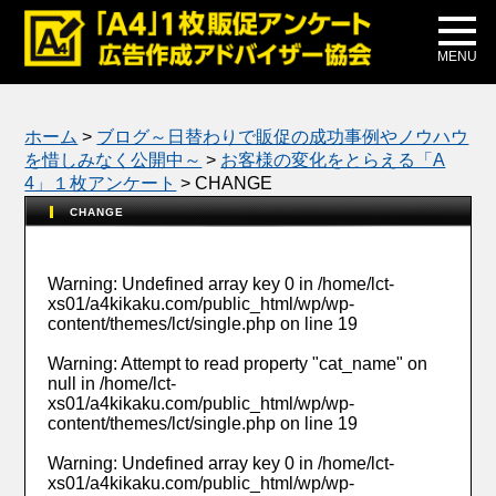
メディア掲載
公式ブログ
MENU
ホーム
>
ブログ～日替わりで販促の成功事例やノウハウ
を惜しみなく公開中～
>
お客様の変化をとらえる「A
4」１枚アンケート
>
CHANGE
CHANGE
Warning
: Undefined array key 0 in
/home/lct-
xs01/a4kikaku.com/public_html/wp/wp-
content/themes/lct/single.php
on line
19
Warning
: Attempt to read property "cat_name" on
null in
/home/lct-
xs01/a4kikaku.com/public_html/wp/wp-
content/themes/lct/single.php
on line
19
Warning
: Undefined array key 0 in
/home/lct-
xs01/a4kikaku.com/public_html/wp/wp-