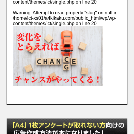
content/themes/lct/single.php
on line
20
Warning
: Attempt to read property "slug" on null in
/home/lct-xs01/a4kikaku.com/public_html/wp/wp-
content/themes/lct/single.php
on line
20