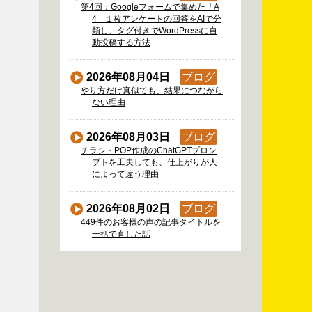
第4回：Googleフォームで集めた「A
4」１枚アンケートの回答をAIで分
類し、タグ付きでWordPressに自
動投稿する方法
2026年08月04日
ブログ
やり方だけ真似ても、結果につながら
ない理由
2026年08月03日
ブログ
チラシ・POP作成のChatGPTプロン
プトを工夫しても、仕上がりが人
によって違う理由
2026年08月02日
ブログ
449件のお客様の声の記事タイトルを
一括で直した話