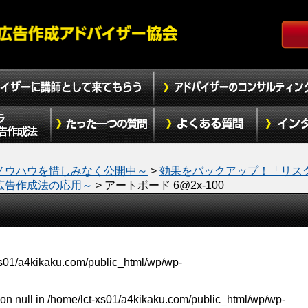
ノウハウを惜しみなく公開中～
>
効果をバックアップ！「リス
広告作成法の応用～
>
アートボード 6@2x-100
xs01/a4kikaku.com/public_html/wp/wp-
on null in
/home/lct-xs01/a4kikaku.com/public_html/wp/wp-