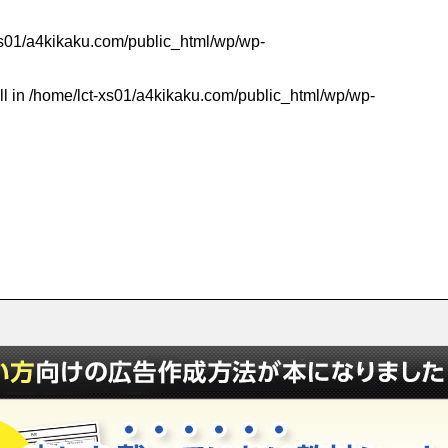
xs01/a4kikaku.com/public_html/wp/wp-
ll in
/home/lct-xs01/a4kikaku.com/public_html/wp/wp-