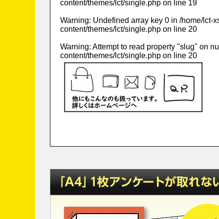
content/themes/lct/single.php
on line
19
Warning
: Undefined array key 0 in
/home/lct-
content/themes/lct/single.php
on line
20
Warning
: Attempt to read property "slug" on nu
content/themes/lct/single.php
on line
20