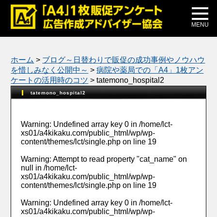
メディア掲載
公式ブログ
MENU
ホーム
>
ブログ～日替わりで販促の成功事例やノウハウ
を惜しみなく公開中～
>
病院や薬局での「A4」1枚アン
ケートの活用時のコツ
>
tatemono_hospital2
tatemono_hospital2
Warning
: Undefined array key 0 in
/home/lct-
xs01/a4kikaku.com/public_html/wp/wp-
content/themes/lct/single.php
on line
19
Warning
: Attempt to read property "cat_name" on
null in
/home/lct-
xs01/a4kikaku.com/public_html/wp/wp-
content/themes/lct/single.php
on line
19
Warning
: Undefined array key 0 in
/home/lct-
xs01/a4kikaku.com/public_html/wp/wp-