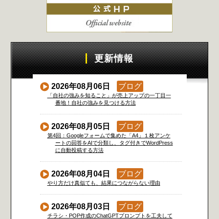
更新情報
2026年08月06日
ブログ
「自社の強みを知ること」が売上アップの一丁目一
番地！自社の強みを見つける方法
2026年08月05日
ブログ
第4回：Googleフォームで集めた「A4」１枚アンケ
ートの回答をAIで分類し、タグ付きでWordPress
に自動投稿する方法
2026年08月04日
ブログ
やり方だけ真似ても、結果につながらない理由
2026年08月03日
ブログ
チラシ・POP作成のChatGPTプロンプトを工夫して