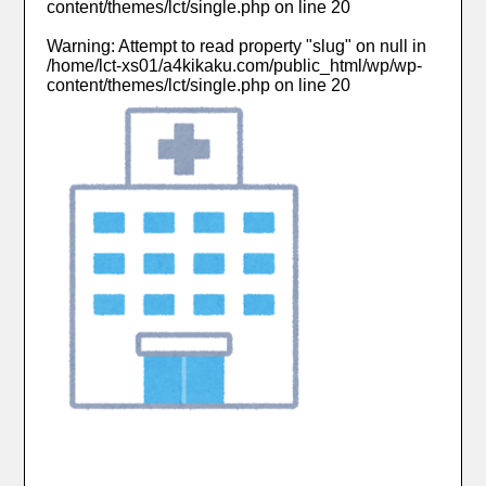
content/themes/lct/single.php
on line
20
Warning
: Attempt to read property "slug" on null in
/home/lct-xs01/a4kikaku.com/public_html/wp/wp-
content/themes/lct/single.php
on line
20