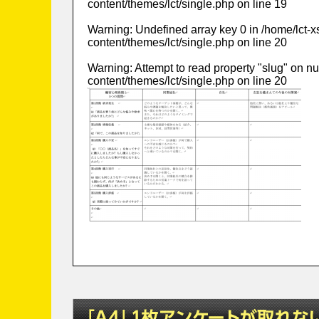
content/themes/lct/single.php
on line
19
Warning
: Undefined array key 0 in
/home/lct-
content/themes/lct/single.php
on line
20
Warning
: Attempt to read property "slug" on nu
content/themes/lct/single.php
on line
20