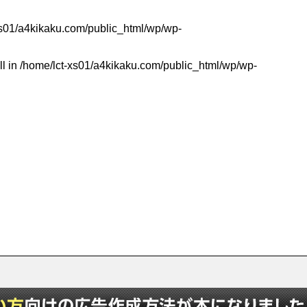
xs01/a4kikaku.com/public_html/wp/wp-
ll in
/home/lct-xs01/a4kikaku.com/public_html/wp/wp-