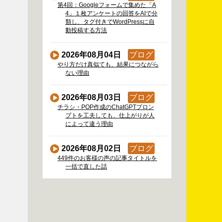
第4回：Googleフォームで集めた「A
4」１枚アンケートの回答をAIで分
類し、タグ付きでWordPressに自
動投稿する方法
2026年08月04日
ブログ
やり方だけ真似ても、結果につながら
ない理由
2026年08月03日
ブログ
チラシ・POP作成のChatGPTプロン
プトを工夫しても、仕上がりが人
によって違う理由
2026年08月02日
ブログ
449件のお客様の声の記事タイトルを
一括で直した話