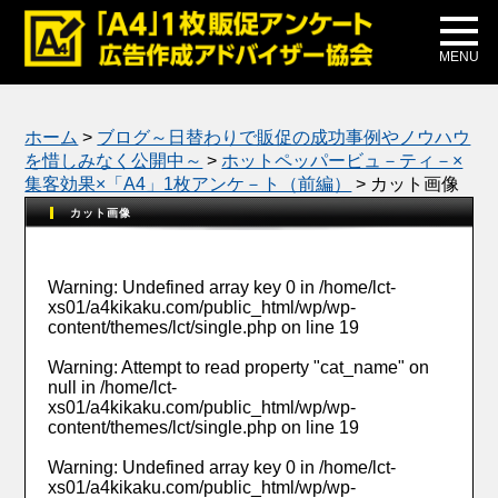
メディア掲載
公式ブログ
MENU
ホーム
>
ブログ～日替わりで販促の成功事例やノウハウ
を惜しみなく公開中～
>
ホットペッパービュ－ティ－×
集客効果×「A4」1枚アンケ－ト（前編）
>
カット画像
カット画像
Warning
: Undefined array key 0 in
/home/lct-
xs01/a4kikaku.com/public_html/wp/wp-
content/themes/lct/single.php
on line
19
Warning
: Attempt to read property "cat_name" on
null in
/home/lct-
xs01/a4kikaku.com/public_html/wp/wp-
content/themes/lct/single.php
on line
19
Warning
: Undefined array key 0 in
/home/lct-
xs01/a4kikaku.com/public_html/wp/wp-