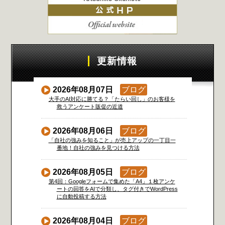
更新情報
2026年08月07日
ブログ
大手のAI対応に勝てる？「たらい回し」のお客様を
救うアンケート販促の近道
2026年08月06日
ブログ
「自社の強みを知ること」が売上アップの一丁目一
番地！自社の強みを見つける方法
2026年08月05日
ブログ
第4回：Googleフォームで集めた「A4」１枚アンケ
ートの回答をAIで分類し、タグ付きでWordPress
に自動投稿する方法
2026年08月04日
ブログ