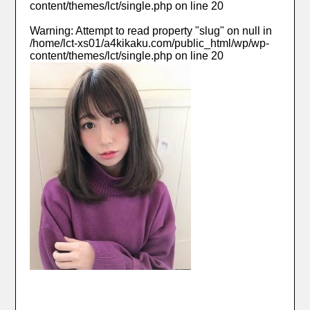
content/themes/lct/single.php
on line
20
Warning
: Attempt to read property "slug" on null in
/home/lct-xs01/a4kikaku.com/public_html/wp/wp-
content/themes/lct/single.php
on line
20