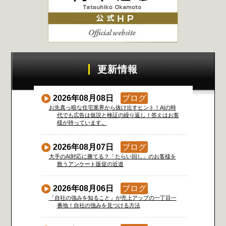
更新情報
2026年08月08日
ブログ
お先真っ暗な住宅業界から抜け出すヒント！AIの時
代でも広告は仮説と検証の繰り返し！答えはお客
様が持っています。
2026年08月07日
ブログ
大手のAI対応に勝てる？「たらい回し」のお客様を
救うアンケート販促の近道
2026年08月06日
ブログ
「自社の強みを知ること」が売上アップの一丁目一
番地！自社の強みを見つける方法