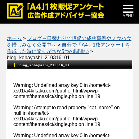
メディア掲載
公式ブログ
MENU
ホーム
>
ブログ～日替わりで販促の成功事例やノウハウ
を惜しみなく公開中～
>
自分で「A4」1枚アンケートを
作成した時に陥りがちな5つの間違い
>
blog_kobayashi_210316_01
blog_kobayashi_210316_01
Warning
: Undefined array key 0 in
/home/lct-
xs01/a4kikaku.com/public_html/wp/wp-
content/themes/lct/single.php
on line
19
Warning
: Attempt to read property "cat_name" on
null in
/home/lct-
xs01/a4kikaku.com/public_html/wp/wp-
content/themes/lct/single.php
on line
19
Warning
: Undefined array key 0 in
/home/lct-