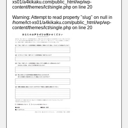
xs01/a4kikaku.com/public_html/wp/wp-
content/themes/lct/single.php
on line
20
Warning
: Attempt to read property "slug" on null in
/home/lct-xs01/a4kikaku.com/public_html/wp/wp-
content/themes/lct/single.php
on line
20