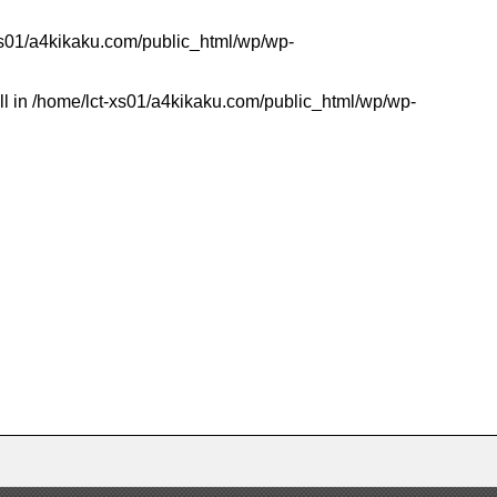
xs01/a4kikaku.com/public_html/wp/wp-
ll in
/home/lct-xs01/a4kikaku.com/public_html/wp/wp-