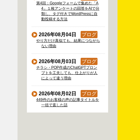
第4回：Googleフォームで集めた「A
4」１枚アンケートの回答をAIで分
類し、タグ付きでWordPressに自
動投稿する方法
2026年08月04日
ブログ
やり方だけ真似ても、結果につながら
ない理由
2026年08月03日
ブログ
チラシ・POP作成のChatGPTプロン
プトを工夫しても、仕上がりが人
によって違う理由
2026年08月02日
ブログ
449件のお客様の声の記事タイトルを
一括で直した話