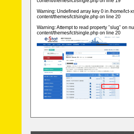
content/themes/lct/single.php
on line
19
Warning
: Undefined array key 0 in
/home/lct-
content/themes/lct/single.php
on line
20
Warning
: Attempt to read property "slug" on nu
content/themes/lct/single.php
on line
20