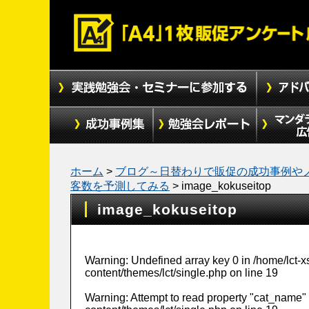
ホーム
>
ブログ～日替わりで販促の成功事例や
客数を予測してみる
>
image_kokuseitop
image_kokuseitop
Warning
: Undefined array key 0 in
/home/lct-
content/themes/lct/single.php
on line
19
Warning
: Attempt to read property "cat_name" 