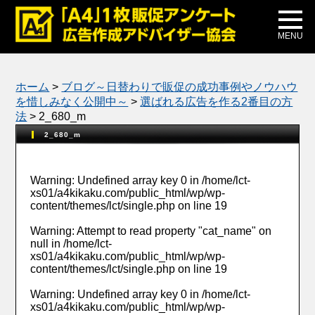
メディア掲載
公式ブログ
MENU
ホーム
>
ブログ～日替わりで販促の成功事例やノウハウ
を惜しみなく公開中～
>
選ばれる広告を作る2番目の方
法
>
2_680_m
2_680_m
Warning
: Undefined array key 0 in
/home/lct-
xs01/a4kikaku.com/public_html/wp/wp-
content/themes/lct/single.php
on line
19
Warning
: Attempt to read property "cat_name" on
null in
/home/lct-
xs01/a4kikaku.com/public_html/wp/wp-
content/themes/lct/single.php
on line
19
Warning
: Undefined array key 0 in
/home/lct-
xs01/a4kikaku.com/public_html/wp/wp-