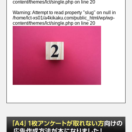
content/themes/lct/single.php
on line
20
Warning
: Attempt to read property "slug" on null in
/home/lct-xs01/a4kikaku.com/public_html/wp/wp-
content/themes/lct/single.php
on line
20