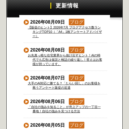
更新情報
2026年08月09日
ブログ
【販促のヒント】2026年7月 ブログアクセス数ラン
キングTOP10（「A4」1枚アンケートアドバイザ
ー）
2026年08月08日
ブログ
お先真っ暗な住宅業界から抜け出すヒント！AIの時
代でも広告は仮説と検証の繰り返し！答えはお客
様が持っています。
2026年08月07日
ブログ
大手のAI対応に勝てる？「たらい回し」のお客様を
救うアンケート販促の近道
2026年08月06日
ブログ
「自社の強みを知ること」が売上アップの一丁目一
番地！自社の強みを見つける方法
2026年08月05日
ブログ