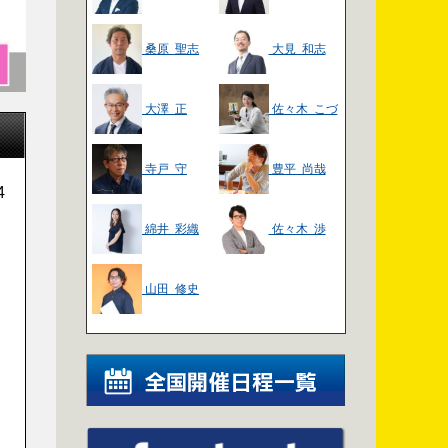
桑原 聖志
大見 和志
大澤 正
佐々木 こづ
え
寺戸 守
豊平 尚哉
4
綿井 彩織
佐々木 渉
山田 修史