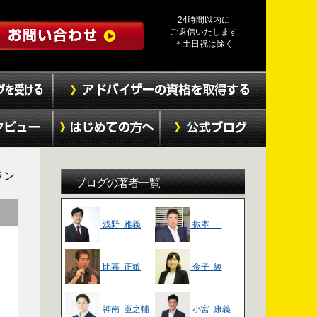
24時間以内に
ご返信いたします
＊土日祝は除く
ラン
ブログの著者一覧
浅野 雅義
振本 一
比嘉 正敏
金子 綾
神南 臣之輔
小宮 康義