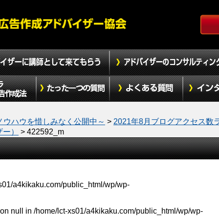
ノウハウを惜しみなく公開中～
>
2021年8月ブログアクセス数
ザー）
>
422592_m
xs01/a4kikaku.com/public_html/wp/wp-
on null in
/home/lct-xs01/a4kikaku.com/public_html/wp/wp-