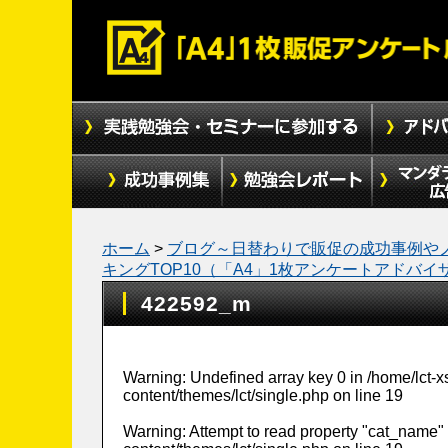
ホーム
>
ブログ～日替わりで販促の成功事例や
キングTOP10（「A4」1枚アンケートアドバイ
422592_m
Warning
: Undefined array key 0 in
/home/lct-
content/themes/lct/single.php
on line
19
Warning
: Attempt to read property "cat_name" 