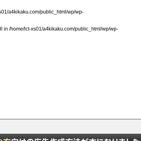
xs01/a4kikaku.com/public_html/wp/wp-
ll in
/home/lct-xs01/a4kikaku.com/public_html/wp/wp-