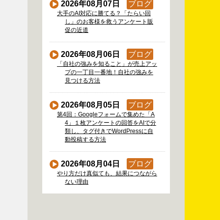
2026年08月07日
ブログ
大手のAI対応に勝てる？「たらい回
し」のお客様を救うアンケート販
促の近道
2026年08月06日
ブログ
「自社の強みを知ること」が売上アッ
プの一丁目一番地！自社の強みを
見つける方法
2026年08月05日
ブログ
第4回：Googleフォームで集めた「A
4」１枚アンケートの回答をAIで分
類し、タグ付きでWordPressに自
動投稿する方法
2026年08月04日
ブログ
やり方だけ真似ても、結果につながら
ない理由