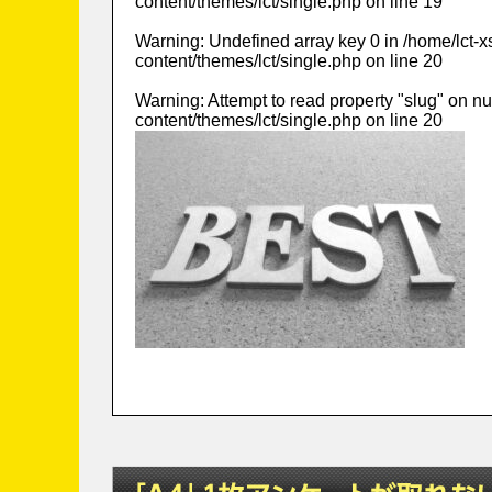
content/themes/lct/single.php
on line
19
Warning
: Undefined array key 0 in
/home/lct-
content/themes/lct/single.php
on line
20
Warning
: Attempt to read property "slug" on nu
content/themes/lct/single.php
on line
20