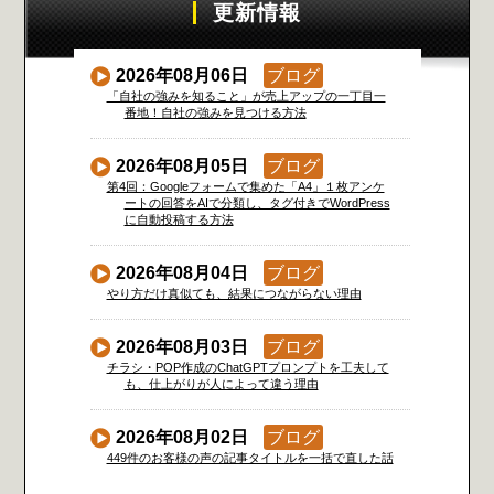
更新情報
2026年08月06日
ブログ
「自社の強みを知ること」が売上アップの一丁目一
番地！自社の強みを見つける方法
2026年08月05日
ブログ
第4回：Googleフォームで集めた「A4」１枚アンケ
ートの回答をAIで分類し、タグ付きでWordPress
に自動投稿する方法
2026年08月04日
ブログ
やり方だけ真似ても、結果につながらない理由
2026年08月03日
ブログ
チラシ・POP作成のChatGPTプロンプトを工夫して
も、仕上がりが人によって違う理由
2026年08月02日
ブログ
449件のお客様の声の記事タイトルを一括で直した話