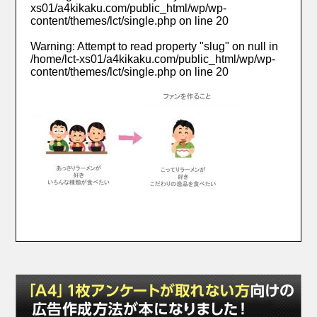
xs01/a4kikaku.com/public_html/wp/wp-
content/themes/lct/single.php
on line
20
Warning
: Attempt to read property "slug" on null in
/home/lct-xs01/a4kikaku.com/public_html/wp/wp-
content/themes/lct/single.php
on line
20