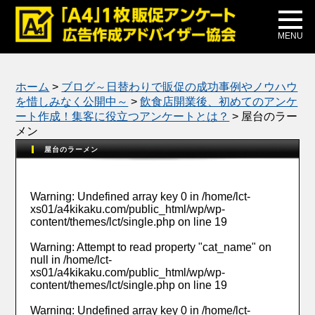
メディア掲載
公式ブログ
MENU
ホーム
>
ブログ～日替わりで販促の成功事例やノウハウ
を惜しみなく公開中～
>
飲食店開業後、初めてのアンケ
ート作成！集客に役立つアンケートとは？
>
屋台のラー
メン
屋台のラーメン
Warning
: Undefined array key 0 in
/home/lct-
xs01/a4kikaku.com/public_html/wp/wp-
content/themes/lct/single.php
on line
19
Warning
: Attempt to read property "cat_name" on
null in
/home/lct-
xs01/a4kikaku.com/public_html/wp/wp-
content/themes/lct/single.php
on line
19
Warning
: Undefined array key 0 in
/home/lct-