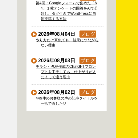
第4回：Googleフォームで集めた「A
4」１枚アンケートの回答をAIで分
類し、タグ付きでWordPressに自
動投稿する方法
2026年08月04日
ブログ
やり方だけ真似ても、結果につながら
ない理由
2026年08月03日
ブログ
チラシ・POP作成のChatGPTプロン
プトを工夫しても、仕上がりが人
によって違う理由
2026年08月02日
ブログ
449件のお客様の声の記事タイトルを
一括で直した話