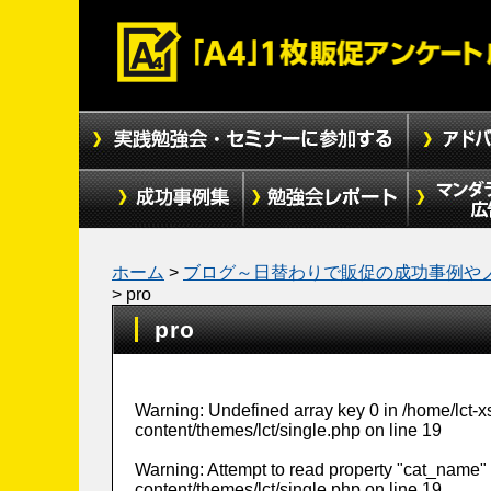
ホーム
>
ブログ～日替わりで販促の成功事例や
>
pro
pro
Warning
: Undefined array key 0 in
/home/lct-
content/themes/lct/single.php
on line
19
Warning
: Attempt to read property "cat_name" 
content/themes/lct/single.php
on line
19