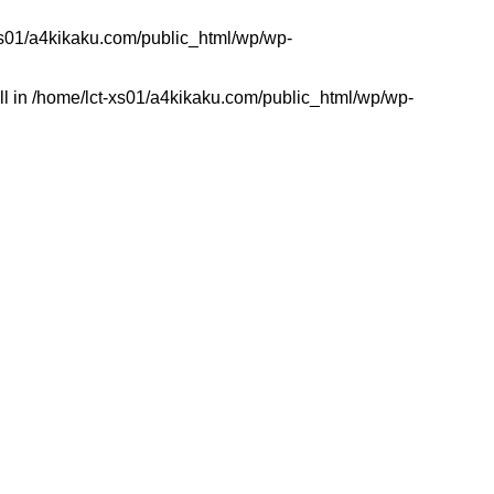
xs01/a4kikaku.com/public_html/wp/wp-
ll in
/home/lct-xs01/a4kikaku.com/public_html/wp/wp-