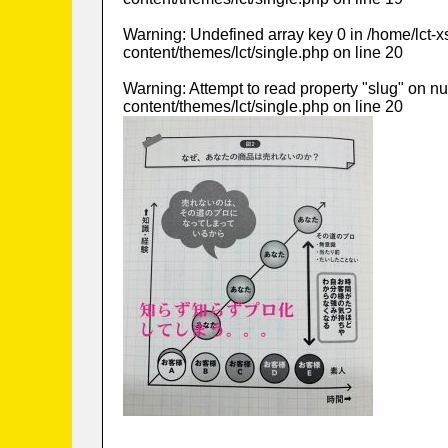
Warning
: Undefined array key 0 in
/home/lct-
content/themes/lct/single.php
on line
20
Warning
: Attempt to read property "slug" on nu
content/themes/lct/single.php
on line
20