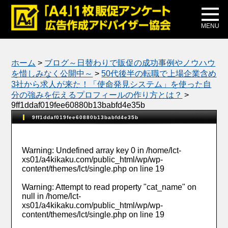
メディア掲載
公式ブログ
MENU
ホーム
>
ブログ～日替わりで販促の成功事例やノウハウ
を惜しみなく公開中～
>
50代後半の転職で上場企業含め
3社から求人が来た！「使命発見システム」を使った自
分の強みを伝えるプロフィールの作り方とは？
>
9ff1ddaf019fee60880b13babfd4e35b
9ff1ddaf019fee60880b13babfd4e35b
Warning
: Undefined array key 0 in
/home/lct-
xs01/a4kikaku.com/public_html/wp/wp-
content/themes/lct/single.php
on line
19
Warning
: Attempt to read property "cat_name" on
null in
/home/lct-
xs01/a4kikaku.com/public_html/wp/wp-
content/themes/lct/single.php
on line
19