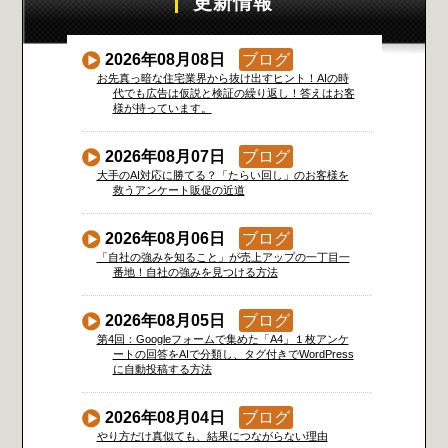
更新情報
2026年08月08日
ブログ
お先真っ暗な住宅業界から抜け出すヒント！AIの時
代でも広告は仮説と検証の繰り返し！答えはお客
様が持っています。
2026年08月07日
ブログ
大手のAI対応に勝てる？「たらい回し」のお客様を
救うアンケート販促の近道
2026年08月06日
ブログ
「自社の強みを知ること」が売上アップの一丁目一
番地！自社の強みを見つける方法
2026年08月05日
ブログ
第4回：Googleフォームで集めた「A4」１枚アンケ
ートの回答をAIで分類し、タグ付きでWordPress
に自動投稿する方法
2026年08月04日
ブログ
やり方だけ真似ても、結果につながらない理由