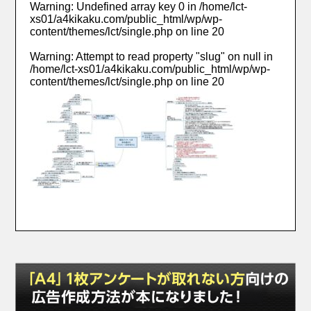
Warning
: Undefined array key 0 in
/home/lct-
xs01/a4kikaku.com/public_html/wp/wp-
content/themes/lct/single.php
on line
20
Warning
: Attempt to read property "slug" on null in
/home/lct-xs01/a4kikaku.com/public_html/wp/wp-
content/themes/lct/single.php
on line
20