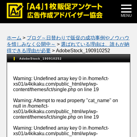
メディア掲載
公式ブログ
MENU
ホーム
>
ブログ～日替わりで販促の成功事例やノウハウ
を惜しみなく公開中～
>
選ばれている理由は、誰もが納
得できる理由が必要
>
AdobeStock_190910252
AdobeStock_190910252
Warning
: Undefined array key 0 in
/home/lct-
xs01/a4kikaku.com/public_html/wp/wp-
content/themes/lct/single.php
on line
19
Warning
: Attempt to read property "cat_name" on
null in
/home/lct-
xs01/a4kikaku.com/public_html/wp/wp-
content/themes/lct/single.php
on line
19
Warning
: Undefined array key 0 in
/home/lct-
xs01/a4kikaku.com/public_html/wp/wp-