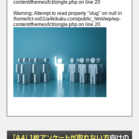
content/themes/lct/single.php
on line
20
Warning
: Attempt to read property "slug" on null in
/home/lct-xs01/a4kikaku.com/public_html/wp/wp-
content/themes/lct/single.php
on line
20