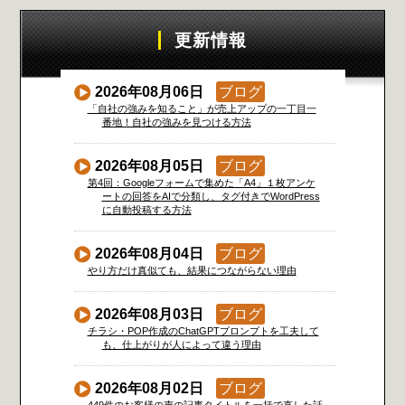
更新情報
2026年08月06日
ブログ
「自社の強みを知ること」が売上アップの一丁目一
番地！自社の強みを見つける方法
2026年08月05日
ブログ
第4回：Googleフォームで集めた「A4」１枚アンケ
ートの回答をAIで分類し、タグ付きでWordPress
に自動投稿する方法
2026年08月04日
ブログ
やり方だけ真似ても、結果につながらない理由
2026年08月03日
ブログ
チラシ・POP作成のChatGPTプロンプトを工夫して
も、仕上がりが人によって違う理由
2026年08月02日
ブログ