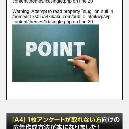
content/themes/lct/single.php
on line
20
Warning
: Attempt to read property "slug" on null in
/home/lct-xs01/a4kikaku.com/public_html/wp/wp-
content/themes/lct/single.php
on line
20