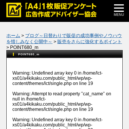
メディア掲載
公式ブログ
MENU
ホーム
>
ブログ～日替わりで販促の成功事例やノウハウ
を惜しみなく公開中～
>
販売をさらに強化するポイント
>
POINT680_m
POINT680_m
Warning
: Undefined array key 0 in
/home/lct-
xs01/a4kikaku.com/public_html/wp/wp-
content/themes/lct/single.php
on line
19
Warning
: Attempt to read property "cat_name" on
null in
/home/lct-
xs01/a4kikaku.com/public_html/wp/wp-
content/themes/lct/single.php
on line
19
Warning
: Undefined array key 0 in
/home/lct-
xs01/a4kikaku.com/public_html/wp/wp-