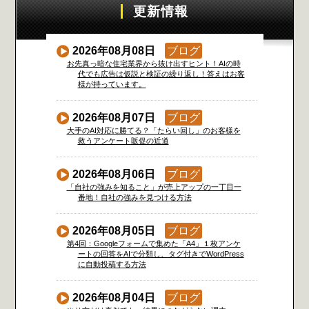
更新情報
2026年08月08日
ブログ
お先真っ暗な住宅業界から抜け出すヒント！AIの時
代でも広告は仮説と検証の繰り返し！答えはお客
様が持っています。
2026年08月07日
ブログ
大手のAI対応に勝てる？「たらい回し」のお客様を
救うアンケート販促の近道
2026年08月06日
ブログ
「自社の強みを知ること」が売上アップの一丁目一
番地！自社の強みを見つける方法
2026年08月05日
ブログ
第4回：Googleフォームで集めた「A4」１枚アンケ
ートの回答をAIで分類し、タグ付きでWordPress
に自動投稿する方法
2026年08月04日
ブログ