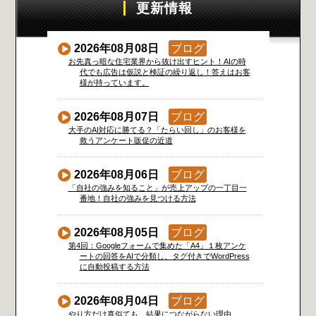
更新情報
2026年08月08日
ブログ
お先真っ暗な住宅業界から抜け出すヒント！AIの時
代でも広告は仮説と検証の繰り返し！答えはお客
様が持っています。
2026年08月07日
ブログ
大手のAI対応に勝てる？「たらい回し」のお客様を
救うアンケート販促の近道
2026年08月06日
ブログ
「自社の強みを知ること」が売上アップの一丁目一
番地！自社の強みを見つける方法
2026年08月05日
ブログ
第4回：Googleフォームで集めた「A4」１枚アンケ
ートの回答をAIで分類し、タグ付きでWordPress
に自動投稿する方法
2026年08月04日
ブログ
やり方だけ真似ても、結果につながらない理由