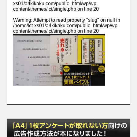
xs01/a4kikaku.com/public_html/wp/wp-
content/themes/lct/single.php
on line
20
Warning
: Attempt to read property "slug" on null in
/home/lct-xs01/a4kikaku.com/public_html/wp/wp-
content/themes/lct/single.php
on line
20