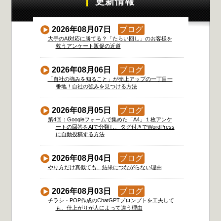
更新情報
2026年08月07日
ブログ
大手のAI対応に勝てる？「たらい回し」のお客様を
救うアンケート販促の近道
2026年08月06日
ブログ
「自社の強みを知ること」が売上アップの一丁目一
番地！自社の強みを見つける方法
2026年08月05日
ブログ
第4回：Googleフォームで集めた「A4」１枚アンケ
ートの回答をAIで分類し、タグ付きでWordPress
に自動投稿する方法
2026年08月04日
ブログ
やり方だけ真似ても、結果につながらない理由
2026年08月03日
ブログ
チラシ・POP作成のChatGPTプロンプトを工夫して
も、仕上がりが人によって違う理由