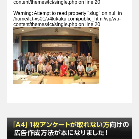
content/themes/lct/single.php
on line
20
Warning
: Attempt to read property "slug" on null in
/home/lct-xs01/a4kikaku.com/public_html/wp/wp-
content/themes/lct/single.php
on line
20