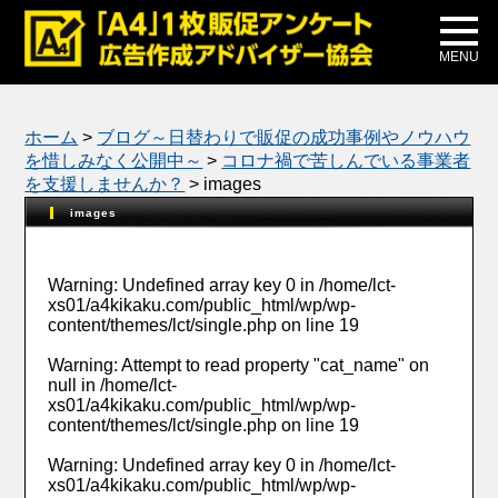
メディア掲載
公式ブログ
MENU
ホーム
>
ブログ～日替わりで販促の成功事例やノウハウ
を惜しみなく公開中～
>
コロナ禍で苦しんでいる事業者
を支援しませんか？
>
images
images
Warning
: Undefined array key 0 in
/home/lct-
xs01/a4kikaku.com/public_html/wp/wp-
content/themes/lct/single.php
on line
19
Warning
: Attempt to read property "cat_name" on
null in
/home/lct-
xs01/a4kikaku.com/public_html/wp/wp-
content/themes/lct/single.php
on line
19
Warning
: Undefined array key 0 in
/home/lct-
xs01/a4kikaku.com/public_html/wp/wp-