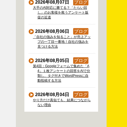
2026年08月07日
ブログ
大手のAI対応に勝てる？「たらい回
し」のお客様を救うアンケート販
促の近道
2026年08月06日
ブログ
「自社の強みを知ること」が売上アッ
プの一丁目一番地！自社の強みを
見つける方法
2026年08月05日
ブログ
第4回：Googleフォームで集めた「A
4」１枚アンケートの回答をAIで分
類し、タグ付きでWordPressに自
動投稿する方法
2026年08月04日
ブログ
やり方だけ真似ても、結果につながら
ない理由