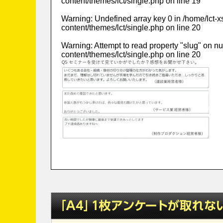
content/themes/lct/single.php
on line
19
Warning
: Undefined array key 0 in
/home/lct-
content/themes/lct/single.php
on line
20
Warning
: Attempt to read property "slug" on nu
content/themes/lct/single.php
on line
20