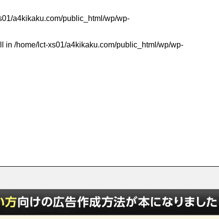
xs01/a4kikaku.com/public_html/wp/wp-
ll in
/home/lct-xs01/a4kikaku.com/public_html/wp/wp-