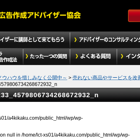
ノウハウを惜しみなく公開中～
>
売れない商品やサービスを改
4579806734268672932_n
233_4579806734268672932_n
xs01/a4kikaku.com/public_html/wp/wp-
on null in
/home/lct-xs01/a4kikaku.com/public_html/wp/wp-