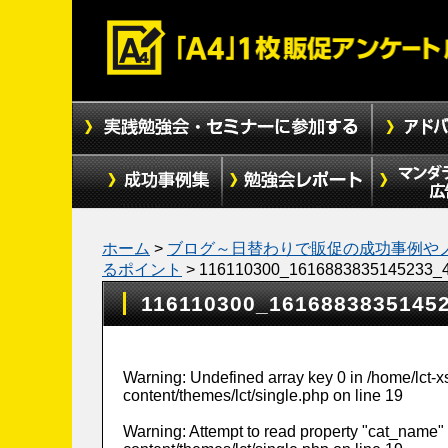
ホーム
>
ブログ～日替わりで販促の成功事例や
るポイント
>
116110300_1616883835145233_
116110300_1616883835145
Warning
: Undefined array key 0 in
/home/lct-
content/themes/lct/single.php
on line
19
Warning
: Attempt to read property "cat_name" 